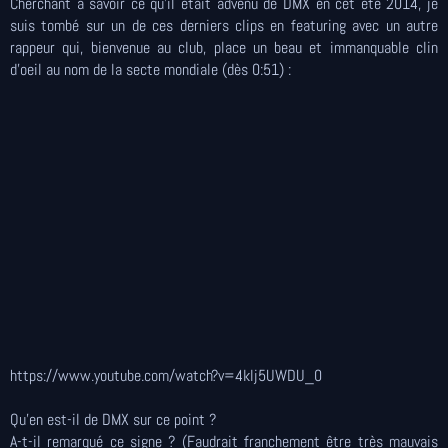
Cherchant à savoir ce qu'il était advenu de DMX en cet été 2014, je
suis tombé sur un de ces derniers clips en featuring avec un autre
rappeur qui, bienvenue au club, place un beau et immanquable clin
d'oeil au nom de la secte mondiale (dès 0:51) :
https://www.youtube.com/watch?v=4klj5UWDU_0
Qu'en est-il de DMX sur ce point ?
A-t-il remarqué ce signe ? (Faudrait franchement être très mauvais