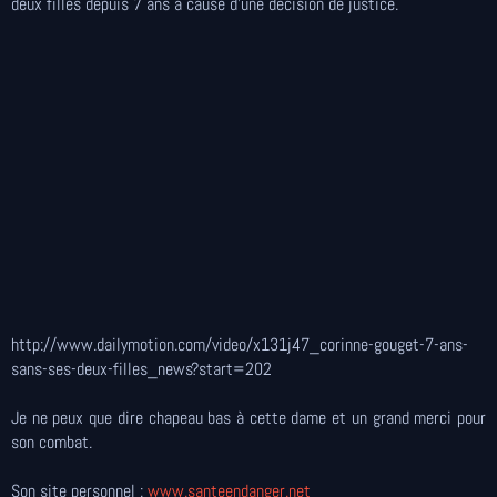
deux filles depuis 7 ans à cause d'une décision de justice.
http://www.dailymotion.com/video/x131j47_corinne-gouget-7-ans-
sans-ses-deux-filles_news?start=202
Je ne peux que dire chapeau bas à cette dame et un grand merci pour
son combat.
Son site personnel :
www.santeendanger.net