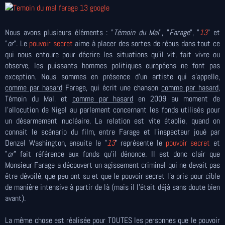
Nous avons plusieurs éléments : "
Témoin du Mal
", "
Farage
", "
13
" et
"
or
". Le
pouvoir secret
aime à placer des sortes de rébus dans tout ce
qui nous entoure pour décrire les situations qu'il vit, fait vivre ou
observe, les puissants hommes politiques européens ne font pas
exception. Nous sommes en présence d'un artiste qui s'appelle,
comme par hasard
Farage, qui écrit une chanson
comme par hasard
,
Témoin du Mal, et
comme par hasard
en 2009 au moment de
l'allocution de Nigel au parlement concernant les fonds utilisés pour
un désarmement nucléaire. La relation est vite établie, quand on
connait le scénario du film, entre Farage et l'inspecteur joué par
Denzel Washington, ensuite le "
13
" représente le
pouvoir secret
et
"
or
" fait référence aux fonds qu'il dénonce. Il est donc clair que
Monsieur Farage a découvert un agissement criminel qui ne devait pas
être dévoilé, que peu ont su et que le pouvoir secret l'a pris pour cible
de manière intensive à partir de là (mais il l'était déjà sans doute bien
avant).
La même chose est réalisée pour TOUTES les personnes que le pouvoir