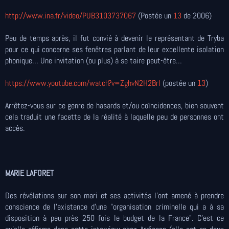
http://www.ina.fr/video/
PUB3103737067
(Postée un
13
de 2006)
Peu de temps après, il fut convié à devenir le représentant de Tryba
pour ce qui concerne ses fenêtres parlant de leur excellente isolation
phonique… Une invitation (ou plus) à se taire peut-être…
https://www.youtube.com/
watch?v=ZghvN2H2BrI
(postée un
13
)
Arrêtez-vous sur ce genre de hasards et/ou coïncidences, bien souvent
cela traduit une facette de la réalité à laquelle peu de personnes ont
accès.
MARIE LAFORET
Des révélations sur son mari et ses activités l'ont amené à prendre
conscience de l'existence d'une "organisation criminelle qui a à sa
disposition à peu près 250 fois le budget de la France". C'est ce