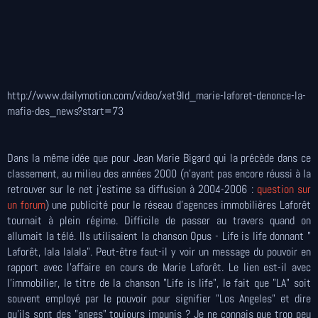
http://www.dailymotion.com/video/xet9ld_marie-laforet-denonce-la-
mafia-des_news?start=73
Dans la même idée que pour Jean Marie Bigard qui la précède dans ce
classement, au milieu des années 2000 (n'ayant pas encore réussi à la
retrouver sur le net j'estime sa diffusion à 2004-2006 :
question sur
un forum
) une publicité pour le réseau d'agences immobilières Laforêt
tournait à plein régime. Difficile de passer au travers quand on
allumait la télé. Ils utilisaient la chanson Opus - Life is life donnant "
Laforêt, lala lalala". Peut-être faut-il y voir un message du pouvoir en
rapport avec l'affaire en cours de Marie Laforêt. Le lien est-il avec
l'immobilier, le titre de la chanson "Life is life", le fait que "LA" soit
souvent employé par le pouvoir pour signifier "Los Angeles" et dire
qu'ils sont des "anges" toujours impunis ? Je ne connais que trop peu