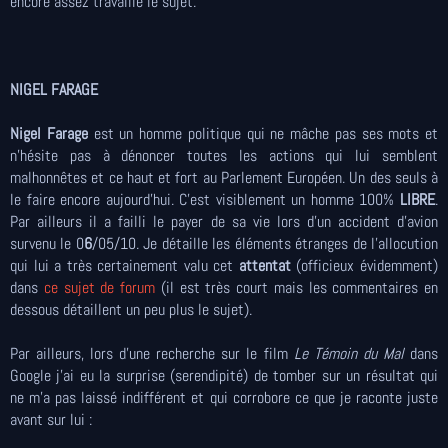
encore assez travaillé le sujet.
NIGEL FARAGE
Nigel Farage
est un homme politique qui ne mâche pas ses mots et
n'hésite pas à dénoncer toutes les actions qui lui semblent
malhonnêtes et ce haut et fort au Parlement Européen. Un des seuls à
le faire encore aujourd'hui. C'est visiblement un homme 100%
LIBRE
.
Par ailleurs il a failli le payer de sa vie lors d'un accident d'avion
survenu le 0
6
/05/10. Je détaille les éléments étranges de l'allocution
qui lui a très certainement valu cet
attentat
(officieux évidemment)
dans
ce sujet de forum
(il est très court mais les commentaires en
dessous détaillent un peu plus le sujet).
Par ailleurs, lors d'une recherche sur le film
Le Témoin du Mal
dans
Google j'ai eu la surprise (serendipité) de tomber sur un résultat qui
ne m'a pas laissé indifférent et qui corrobore ce que je raconte juste
avant sur lui :