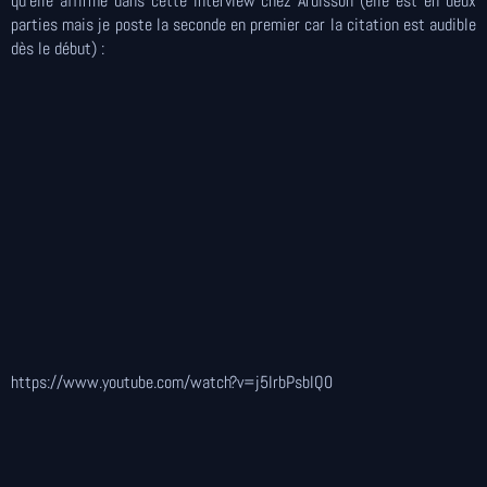
qu'elle affirme dans cette interview chez Ardisson (elle est en deux
parties mais je poste la seconde en premier car la citation est audible
dès le début) :
https://www.youtube.com/watch?v=j5IrbPsbIQ0