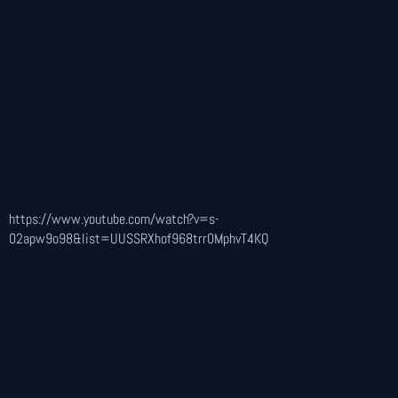
https://www.youtube.com/watch?v=s-
02apw9o98&list=UUSSRXhof968trr0MphvT4KQ