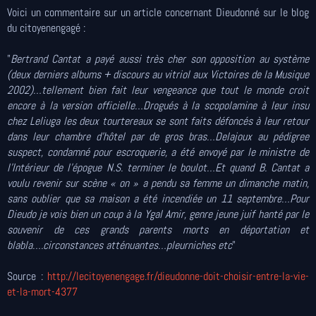
Voici un commentaire sur un article concernant Dieudonné sur le blog
du citoyenengagé :
"
Bertrand Cantat a payé aussi très cher son opposition au système
(deux derniers albums + discours au vitriol aux Victoires de la Musique
2002)…tellement bien fait leur vengeance que tout le monde croit
encore à la version officielle…Drogués à la scopolamine à leur insu
chez Leliuga les deux tourtereaux se sont faits défoncés à leur retour
dans leur chambre d’hôtel par de gros bras…Delajoux au pédigree
suspect, condamné pour escroquerie, a été envoyé par le ministre de
l’Intérieur de l’épogue N.S. terminer le boulot…Et quand B. Cantat a
voulu revenir sur scène « on » a pendu sa femme un dimanche matin,
sans oublier que sa maison a été incendiée un 11 septembre…Pour
Dieudo je vois bien un coup à la Ygal Amir, genre jeune juif hanté par le
souvenir de ces grands parents morts en déportation et
blabla….circonstances atténuantes…pleurniches etc
"
Source :
http://lecitoyenengage.fr/dieudonne-doit-choisir-entre-la-vie-
et-la-mort-4377