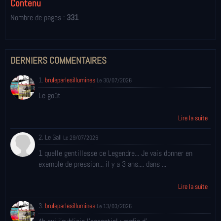
Contenu
Nombre de pages :
331
DERNIERS COMMENTAIRES
1.
bruleparlesillumines
Le 30/07/2026
Le goût
Lire la suite
2. Le Gall
Le 29/07/2026
1 quelle gentillesse ce Legendre... Je vais donner en
exemple de pression... il y a 3 ans.... dans ...
Lire la suite
3.
bruleparlesillumines
Le 13/03/2026