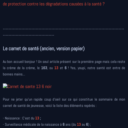
de protection contre les dégradations causées à la santé ?
-------------------------------------------------------------------------------------
------------------------------------
Le carnet de santé (ancien, version papier)
Au bon accueil bonjour ! Un seul article présent sur la première page mais cela reste
la crème de la crème, le
163
, ou
13
et
6
! Yes, youpi, notre santé est entre de
bonnes mains...
Pour ne jeter qu'un rapide coup d'oeil sur ce qui constitue le sommaire de mon
carnet de santé de jeunesse, voici la liste des éléments repérés :
- Naissance : C'est du
13
;
- Surveillance médicale de la naissance à
6
ans (du
13
au
6
) ;