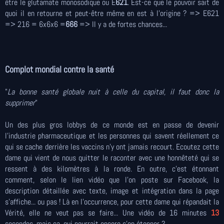
être le glutamate monosodique ou E
621
. Est-ce que le pouvoir sait de
quoi il en retourne et peut-être même en est à l'origine ? => E621
=> 216 = 6x6x6 =
666
=> Il y a de fortes chances...
Complot mondial contre la santé
"
La bonne santé globale nuit à celle du capital, il faut donc la
supprimer
"
Un des plus gros lobbys de ce monde est en passe de devenir
l'industrie pharmaceutique et les personnes qui savent réellement ce
qui se cache derrière les vaccins n'y ont jamais recourt. Ecoutez cette
dame qui vient de nous quitter le raconter avec une honnêteté qui se
ressent à des kilomètres à la ronde. En outre,
c'est étonnant
comment, selon le lien vidéo que l'on poste sur Facebook, la
description détaillée avec texte, image et intégration dans la page
s'affiche... ou pas ! Là en l'occurrence, pour cette dame qui répandait la
Vérité, elle ne veut pas se faire... Une vidéo de 16 minutes
13
secondes, mais ça, qui pourrait encore s'en étonner ?