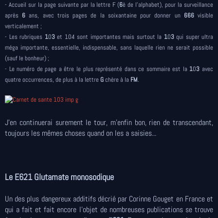
- Accueil sur la page suivante par la lettre F (
6
è de l'alphabet), pour la surveillance
après
6
ans, avec trois pages de la soixantaine pour donner un
666
visible
verticalement ;
- Les rubriques
1
0
3
et 104 sont importantes mais surtout la
1
0
3
qui super ultra
méga importante, essentielle, indispensable, sans laquelle rien ne serait possible
(sauf le bonheur) ;
- Le numéro de page a être le plus représenté dans ce sommaire est la
1
0
3
avec
quatre occurrences, de plus à la lettre
G
chère à la
FM
.
J'en continuerai surement le tour, m'enfin bon, rien de transcendant,
toujours les mêmes choses quand on les a saisies...
Le E621 Glutamate monosodique
Un des plus dangereux additifs décrié par Corinne Gouget en France et
qui a fait et fait encore l'objet de nombreuses publications se trouve