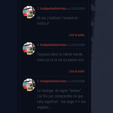
3.
bruleparlesillumines
Le 13/03/2026
Ah oui j'oubliais l'essentiel :
mafia d'
Lire la suite
4.
bruleparlesillumines
Le 13/03/2026
Toujours dans la même merde,
mais ça va la vie ça passe vite.
Lire la suite
5.
bruleparlesillumines
Le 13/03/2026
Le losange, du signe "lesieur",
j'ai fini par comprendre ce que
cela signifiait : los-ange => los
angeles ...