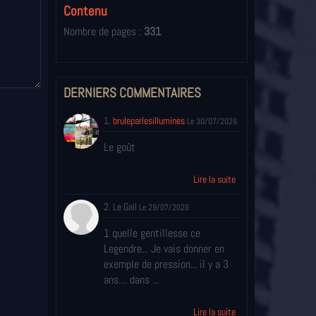
Contenu
Nombre de pages :
331
DERNIERS COMMENTAIRES
1.
bruleparlesillumines
Le 30/07/2026
Le goût
Lire la suite
2. Le Gall
Le 29/07/2026
1 quelle gentillesse ce
Legendre... Je vais donner en
exemple de pression... il y a 3
ans.... dans ...
Lire la suite