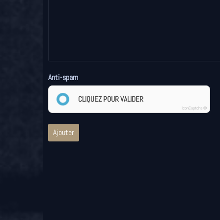
Anti-spam
CLIQUEZ POUR VALIDER
IconCaptcha ©
Ajouter