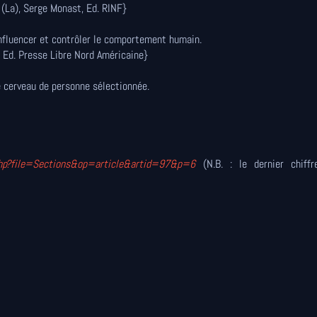
 (La), Serge Monast, Ed. RINF}
 influencer et contrôler le comportement humain.
, Ed. Presse Libre Nord Américaine}
e cerveau de personne sélectionnée.
php?file=Sections&op=article&artid=97&p=6
(N.B. : le dernier chiff