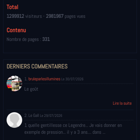
Total
1299912
visiteurs -
2981967
pages vues
Contenu
Nombre de pages :
331
DERNIERS COMMENTAIRES
1.
bruleparlesillumines
Le 30/07/2026
Le goût
Lire la suite
2. Le Gall
Le 29/07/2026
1 quelle gentillesse ce Legendre... Je vais donner en
exemple de pression... il y a 3 ans.... dans ...