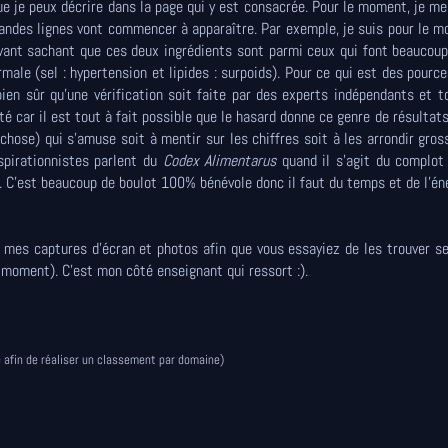
e je peux décrire dans la page qui y est consacrée. Pour le moment, je m
randes lignes vont commencer à apparaître. Par exemple, je suis pour le 
avant sachant que ces deux ingrédients sont parmi ceux qui font beaucou
male (sel : hypertension et lipides : surpoids). Pour ce qui est des pourc
bien sûr qu’une vérification soit faite par des experts indépendants et 
é car il est tout à fait possible que le hasard donne ce genre de résultats.
 chose) qui s’amuse soit à mentir sur les chiffres soit à les arrondir gro
spirationnistes parlent du
Codex Alimentarus
quand il s'agit du complot
r. C'est beaucoup de boulot 100% bénévole donc il faut du temps et de l'én
 mes captures d'écran et photos afin que vous essayiez de les trouver s
e moment). C'est mon côté enseignant qui ressort :).
e afin de réaliser un classement par domaine)