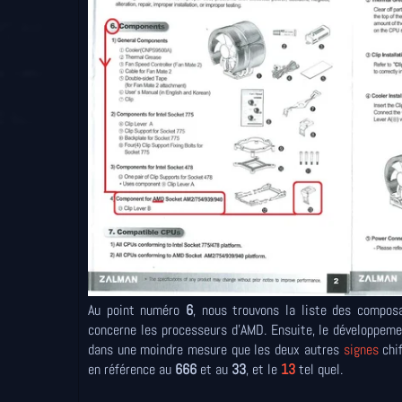
Au point numéro
6
, nous trouvons la liste des compos
concerne les processeurs d'AMD. Ensuite, le développeme
dans une moindre mesure que les deux autres
signes
chif
en référence au
666
et au
33
, et le
13
tel quel.