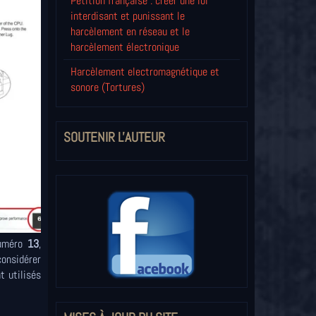
Pétition française : créer une loi
interdisant et punissant le
harcèlement en réseau et le
harcèlement électronique
Harcèlement electromagnétique et
sonore (Tortures)
SOUTENIR L'AUTEUR
numéro
13
,
considérer
t utilisés