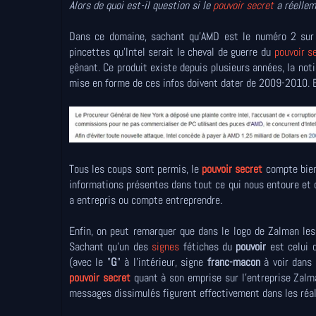
Alors de quoi est-il question si le
pouvoir secret
a réellem
Dans ce domaine, sachant qu'AMD est le numéro 2 sur l
pincettes qu'Intel serait le cheval de guerre du
pouvoir s
gênant. Ce produit existe depuis plusieurs années, la not
mise en forme de ces infos doivent dater de 2009-2010. Et,
Tous les coups sont permis, le
pouvoir secret
compte bien
informations présentes dans tout ce qui nous entoure et qui
a entrepris ou compte entreprendre.
Enfin, on peut remarquer que dans le logo de Zalman les 
Sachant qu'un des
signes
fétiches du
pouvoir
est celui 
(avec le "
G
" à l'intérieur, signe
franc-macon
à voir dans 
pouvoir secret
quant à son emprise sur l'entreprise Zalma
messages dissimulés figurent effectivement dans les réal