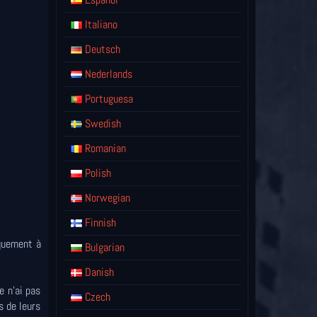
Italiano
Deutsch
Nederlands
Portuguesa
Swedish
Romanian
Polish
Norwegian
Finnish
iquement à
Bulgarian
Danish
e n'ai pas
Czech
s de leurs