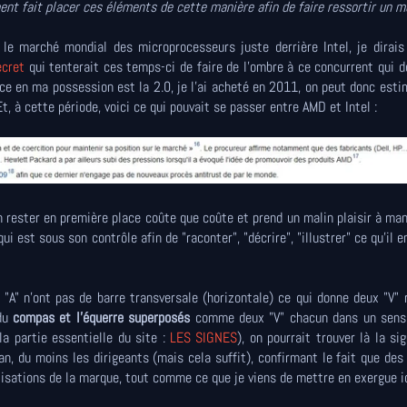
ent fait placer ces éléments de cette manière afin de faire ressortir un 
e marché mondial des microprocesseurs juste derrière Intel, je dirais
ecret
qui tenterait ces temps-ci de faire de l'ombre à ce concurrent qui d
ice en ma possession est la 2.0, je l'ai acheté en 2011, on peut donc esti
 à cette période, voici ce qui pouvait se passer entre AMD et Intel :
 rester en première place coûte que coûte et prend un malin plaisir à man
 est sous son contrôle afin de "raconter", "décrire", "illustrer" ce qu'il e
"A" n'ont pas de barre transversale (horizontale) ce qui donne deux "V" 
du
compas et l'équerre superposés
comme deux "V" chacun dans un sens 
la partie essentielle du site :
LES SIGNES
), on pourrait trouver là la si
n, du moins les dirigeants (mais cela suffit), confirmant le fait que des
isations de la marque, tout comme ce que je viens de mettre en exergue ic