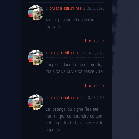
3.
bruleparlesillumines
Le 13/03/2026
Ah oui j'oubliais l'essentiel :
mafia d'
Lire la suite
4.
bruleparlesillumines
Le 13/03/2026
Toujours dans la même merde,
mais ça va la vie ça passe vite.
Lire la suite
5.
bruleparlesillumines
Le 13/03/2026
Le losange, du signe "lesieur",
j'ai fini par comprendre ce que
cela signifiait : los-ange => los
angeles ...