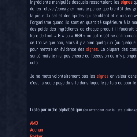
ingrédients manipulés desquels ressortaient les
signes
qu
de les relever/consigner mais je pense que bientôt des g
la piste du sel et des lipides qui semblent être mis en 
l'organisme quand ils sont en quantité supérieure à la nor
des poids des ingrédients de chaque produit il faudrait 
libre de tout «
G
» ou «
666
» ou autre bêtise antihumanit
se trouve que non, alors il y a bien quelqu’un (ou quelque
pour mettre en évidence des
signes
. La plupart des con
santé mais je n'ai pas encore eu l'occasion de m'y plonge
cela.
Je ne mets volontairement pas les
signes
en valeur dans
c'est la seule page du site dans laquelle je fais ça pour l
Liste par ordre alphabétique
(en attendant que la liste s'allong
AMD
Auchan
Bakker