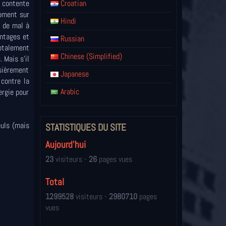
e contente
Croatian
moment sur
Hindi
p de mal à
entages et
Russian
totalement
Chinese (Simplified)
 Mais s’il
ssièrement
Japanese
 contre la
Arabic
ergie pour
euls (mais
STATISTIQUES DU SITE
Aujourd'hui
23
visiteurs -
26
pages vues
Total
1299528
visiteurs -
2980710
pages
vues