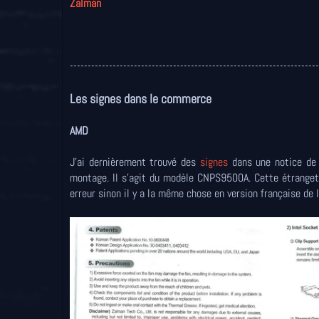
Zalman
----------------------------------------------------------------------
Les signes dans le commerce
AMD
J'ai dernièrement trouvé des
signes
dans une notice de 
montage. Il s'agit du modèle CNPS9500A. Cette étrangeté
erreur sinon il y a la même chose en version française de l