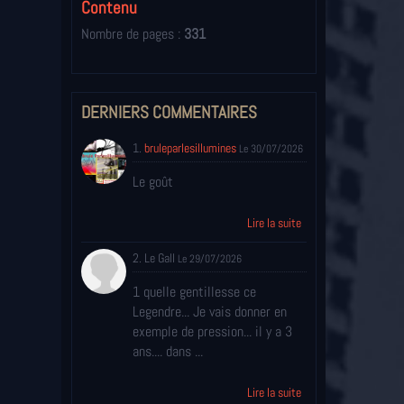
Contenu
Nombre de pages :
331
DERNIERS COMMENTAIRES
1.
bruleparlesillumines
Le 30/07/2026
Le goût
Lire la suite
2. Le Gall
Le 29/07/2026
1 quelle gentillesse ce
Legendre... Je vais donner en
exemple de pression... il y a 3
ans.... dans ...
Lire la suite