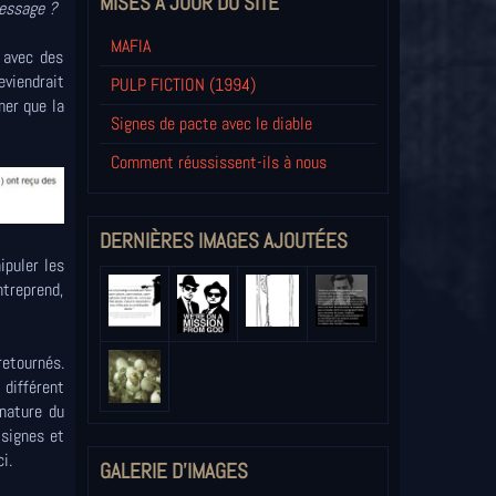
MISES À JOUR DU SITE
message ?
MAFIA
 avec des
eviendrait
PULP FICTION (1994)
mer que la
Signes de pacte avec le diable
Comment réussissent-ils à nous
DERNIÈRES IMAGES AJOUTÉES
ipuler les
ntreprend,
retournés.
différent
gnature du
 signes et
i.
GALERIE D'IMAGES