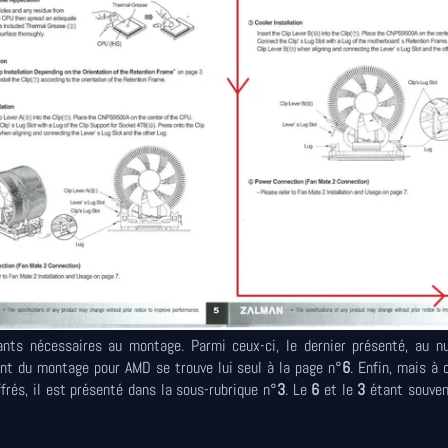
ants nécessaires au montage. Parmi ceux-ci, le dernier présenté, au 
nt du montage pour AMD se trouve lui seul à la page n°
6
. Enfin, mais à 
frés, il est présenté dans la sous-rubrique n°
3
. Le
6
et le
3
étant souven