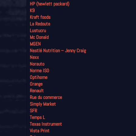
HP (hewlett packard)
K9
Kraft foods
La Redoute
Lustucru
Mc Donald
MGEN
Nestlé Nutrition – Jenny Craig
Nexx
Norauto
Norme ISO
Optihome
Orange
Renault
Rue du commerce
Simply Market
SFR
Temps L
Texas Instrument
Vista Print