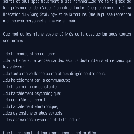
saints et plus spécifiquement à (les nommer)...de me faire grâce de
leur présence et de m’aider à canaliser toute l’énergie nécessaire à ma
libération du «Gang Stalking» et de la torture. Que je puisse reprendre
mon pouvoir personnel et ma vie en main.
Que moi et les miens soyons délivrés de la destruction sous toutes
ses formes...
...de la manipulation de l'esprit;
...de la haine et la vengeance des esprits destructeurs et de ceux qui
les suivent;
...de toute malveillance ou maléfices dirigés contre nous;
...du harcèlement par la communauté;
...de la surveillance constante;
...du harcèlement psychologique;
...du contrôle de l'esprit;
...du harcèlement électronique;
...des agressions et abus sexuels;
...des agressions physiques et de la torture.
Que les criminels et leurs complices soient arrêtés.