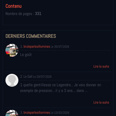
Contenu
Nombre de pages :
331
DERNIERS COMMENTAIRES
1.
bruleparlesillumines
Le 30/07/2026
Le goût
Lire la suite
2. Le Gall
Le 29/07/2026
1 quelle gentillesse ce Legendre... Je vais donner en
exemple de pression... il y a 3 ans.... dans ...
Lire la suite
3.
bruleparlesillumines
Le 13/03/2026