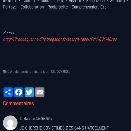
Intimité - Confort - Soulagement - Beauté - Renouveau - Sérénité -
Partage - Collaboration - Réciprocité - Compréhension, Etc.
Source :
http://francequenneville.blogspot.fr/search/label/Pri%C3%A8res
Date de dernière mise à jour : 05/07/2021
Partager
Facebook
Twitter
Email
Commentaires
1. klahr
Le 03/05/2014
JE CHERCHE COVICTIMES DES GANS HARCELMENT