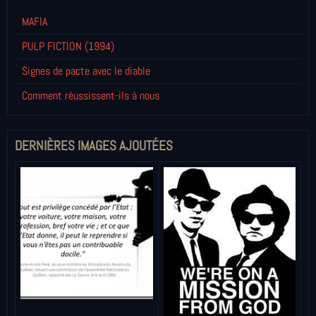
MAFIA
PULP FICTION (1994)
Signes de pacte avec le diable
Comment réussissent-ils à nous
DERNIÈRES IMAGES AJOUTÉES