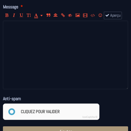
Message
Aperçu
Anti-spam
CLIQUEZ POUR VALIDER
IconCaptcha ©