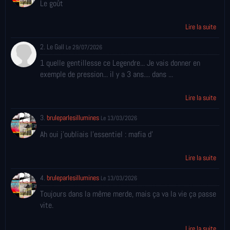
Le goût
Lire la suite
2. Le Gall
Le 29/07/2026
1 quelle gentillesse ce Legendre... Je vais donner en
exemple de pression... il y a 3 ans.... dans ...
Lire la suite
3.
bruleparlesillumines
Le 13/03/2026
Ah oui j'oubliais l'essentiel : mafia d'
Lire la suite
4.
bruleparlesillumines
Le 13/03/2026
Toujours dans la même merde, mais ça va la vie ça passe
vite.
Lire la suite