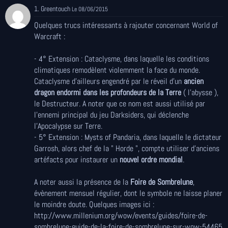
1. Greentouch
Le 08/06/2015
Quelques trucs intéressants à rajouter concernant World of
Warcraft :
- 4° Extension : Cataclysme, dans laquelle les conditions
climatiques remodèlent violemment la face du monde.
Cataclysme d'ailleurs engendré par le réveil d'un
ancien
dragon endormi dans les profondeurs de la Terre
( l'abysse ),
le Destructeur. A noter que ce nom est aussi utilisé par
l'ennemi principal du jeu Darksiders, qui déclenche
l'Apocalypse sur Terre.
- 5° Extension : Mysts of Pandaria, dans laquelle le dictateur
Garrosh, alors chef de la " Horde ", compte utiliser d'anciens
artéfacts pour instaurer un
nouvel ordre mondial
.
A noter aussi la présence de la
Foire de Sombrelune
,
évènement mensuel régulier, dont le symbole ne laisse planer
le moindre doute. Quelques images ici :
http://www.millenium.org/wow/events/guides/foire-de-
sombrelune-guide-de-la-foire-de-sombrelune-sur-wow-54465