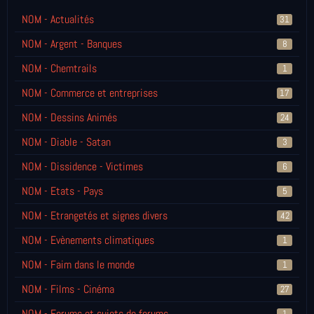
NOM - Actualités
31
NOM - Argent - Banques
8
NOM - Chemtrails
1
NOM - Commerce et entreprises
17
NOM - Dessins Animés
24
NOM - Diable - Satan
3
NOM - Dissidence - Victimes
6
NOM - Etats - Pays
5
NOM - Etrangetés et signes divers
42
NOM - Evènements climatiques
1
NOM - Faim dans le monde
1
NOM - Films - Cinéma
27
NOM - Forums et sujets de forums
1