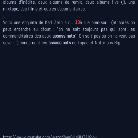
albums d'inédits, deux albums de remix, deux albums live (!), une
mixtape, des films et autres documentaires.
Voici une enquête de Karl Zéro sur...
13
è rue bien-sûr ! (et après on
peut entendre au début : "on ne sait toujours pas qui sont les
commanditaires des deux
assassinats
". On sait pas ou on ne veut pas
savoir...) concernant les
assassinats
de Tupac et Notorious Big :
http://www.youtube.com/watch?v=8Ug8MT1j9vw