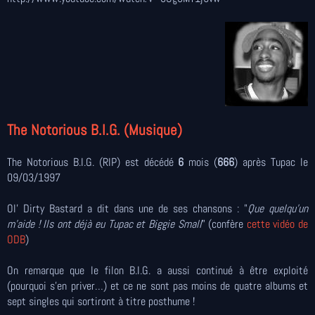
The Notorious B.I.G. (Musique)
The Notorious B.I.G. (RIP) est décédé
6
mois (
666
) après Tupac le
09/03/1997
Ol' Dirty Bastard a dit dans une de ses chansons : "
Que quelqu'un
m'aide ! Ils ont déjà eu Tupac et Biggie Small
" (confère
cette vidéo de
ODB
)
On remarque que le filon B.I.G. a aussi continué à être exploité
(pourquoi s’en priver…) et ce ne sont pas moins de quatre albums et
sept singles qui sortiront à titre posthume !