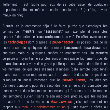
Tellement il est facile pour eux de se débarrasser de quelqu’un
impunément, ils ont même le choix dans la date ! (parfois, il vaut
mieux en rire)
Bientôt, et je commence déjà à le faire, plutôt que d'employer les
termes de "
meurtre
" ou "
assassinat
" par exemple, il sera plus
approprié de parler de "
raccourcissement de vie
". En effet, avec toutes
les
technologies
dont dispose le
pouvoir secret
, les possibilités de se
débarrasser de quelqu'un de manière
faussement hasardeuse
sur
quelques mois ou quelques années ne manquent pas. Un
meurtre
perpétré à moyen terme sur plusieurs années passe facilement pour de
la
malchance
aux yeux d'un grand public qui a une vision de celle d'une
vie humaine de quelques dizaines d'années (cela semble donc long)
mais, quand on se met au niveau de la visibilité dans le temps d'une
organisation aussi immense que le
pouvoir secret
, les dizaines
d'années comptent pour des secondes. Par ailleurs, j'ai constaté que
très souvent dans les morts suspectes, qui étonnent tout le monde,
qui semblent survenir sans raison médicale précise, que les médias
faisaient état de la visite de
deux hommes
(très certainement en
rapport aux
men in black/hommes en noir
) juste avant le décès ou