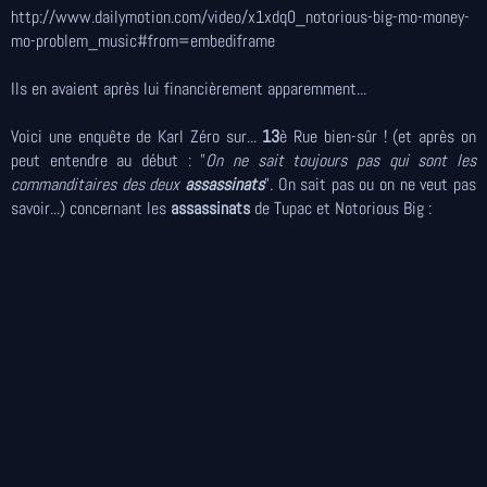
http://www.dailymotion.com/video/x1xdq0_notorious-big-mo-money-
mo-problem_music#from=embediframe
Ils en avaient après lui financièrement apparemment...
Voici une enquête de Karl Zéro sur...
13
è Rue bien-sûr ! (et après on
peut entendre au début : "
On ne sait toujours pas qui sont les
commanditaires des deux
assassinats
". On sait pas ou on ne veut pas
savoir...) concernant les
assassinats
de Tupac et Notorious Big :