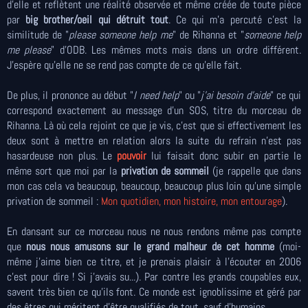
d'elle et reflètent une réalité observée et même créée de toute pièce
par
big brother/oeil qui détruit tout
. Ce qui m'a percuté c'est la
similitude de "
please someone help me
" de Rihanna et "
someone help
me please
" d'ODB. Les mêmes mots mais dans un ordre différent.
J'espère qu'elle ne se rend pas compte de ce qu'elle fait.
De plus, il prononce au début "
I need help
" ou "
j'ai besoin d'aide
" ce qui
correspond exactement au message d'un SOS, titre du morceau de
Rihanna. Là où cela rejoint ce que je vis, c'est que si effectivement les
deux sont à mettre en relation alors la suite du refrain n'est pas
hasardeuse non plus. Le
pouvoir
lui faisait donc subir en partie le
même sort que moi par la
privation de sommeil
(je rappelle que dans
mon cas cela va beaucoup, beaucoup, beaucoup plus loin qu'une simple
privation de sommeil :
Mon quotidien, mon histoire, mon entourage
).
En dansant sur ce morceau nous ne nous rendons même pas compte
que
nous nous amusons sur le grand malheur de cet homme
(moi-
même j'aime bien ce titre, et je prenais plaisir à l'écouter en 2006
c'est pour dire ! Si j'avais su...). Par contre les grands coupables eux,
savent très bien ce qu'ils font. Ce monde est ignoblissime et géré par
des êtres qui méritent d'être qualifiés de tout, sauf d'humains.