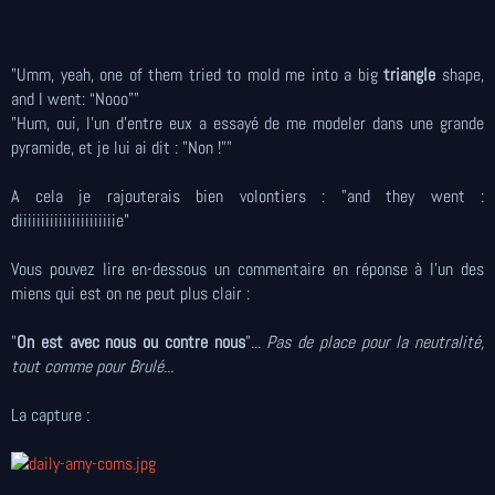
"Umm, yeah, one of them tried to mold me into a big
triangle
shape,
and I went: “Nooo""
"Hum, oui, l'un d'entre eux a essayé de me modeler dans une grande
pyramide, et je lui ai dit : "Non !""
A cela je rajouterais bien volontiers : "and they went :
diiiiiiiiiiiiiiiiiiiiiie"
Vous pouvez lire en-dessous un commentaire en réponse à l'un des
miens qui est on ne peut plus clair :
"
On est avec nous ou contre nous
"...
Pas de place pour la neutralité,
tout comme pour Brulé...
La capture :