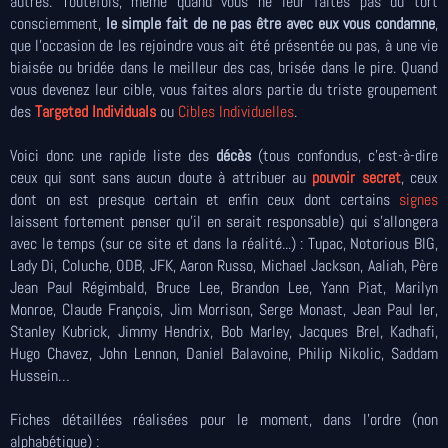
autres. Toutefois, même quand vous ne leur faites pas du tort
consciemment,
le simple fait de ne pas être avec eux vous condamne
,
que l'occasion de les rejoindre vous ait été présentée ou pas, à une vie
biaisée ou bridée dans le meilleur des cas, brisée dans le pire. Quand
vous devenez leur cible, vous faites alors partie du triste groupement
des
Targeted Individuals
ou
Cibles Individuelles
.
Voici donc une rapide liste des
décès
(tous confondus, c’est-à-dire
ceux qui sont sans aucun doute à attribuer au
pouvoir secret
, ceux
dont on est presque certain et enfin ceux dont certains
signes
laissent fortement penser qu’il en serait responsable) qui s'allongera
avec le temps (sur ce site et dans la réalité...) : Tupac, Notorious BIG,
Lady Di, Coluche, ODB, JFK, Aaron Russo, Michael Jackson, Aaliah, Père
Jean Paul Régimbald, Bruce Lee, Brandon Lee, Yann Piat, Marilyn
Monroe, Claude François, Jim Morrison, Serge Monast, Jean Paul Ier,
Stanley Kubrick, Jimmy Hendrix, Bob Marley, Jacques Brel, Kadhafi,
Hugo Chavez, John Lennon, Daniel Balavoine, Philip Nikolic, Saddam
Hussein…
Fiches détaillées réalisées pour le moment, dans l'ordre (non
alphabétique) :