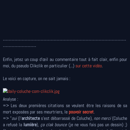
-------------------------------------------------------------------------------------
-----------------------
Enfin, jetez un coup d’œil au commentaire tout à fait clair, enfin pour
moi, du pseudo Clikclik en particulier (...)
sur cette vidéo
.
Le voici en capture, on ne sait jamais :
Analyse :
=> Les deux premières citations se veulent être les raisons de sa
mort exposées par ses meurtriers, le
pouvoir secret
.
=> "
oui
(l'
architecte
s'est débarrassé de Coluche),
non merci
(Coluche
a refusé la
lumière
),
ça clak bounce
(je ne vous fais pas un dessin) ;)