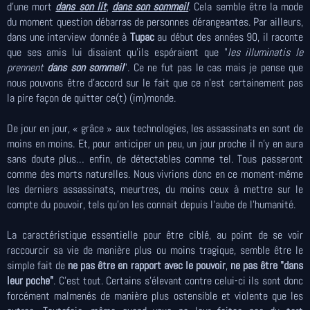
d'une mort
dans son lit
,
dans son sommeil
. Cela semble être la mode
du moment question débarras de personnes dérangeantes. Par ailleurs,
dans une interview donnée à
Tupac
au début des années 90, il raconte
que ses amis lui disaient qu'ils espéraient que "
les illuminatis le
prennent
dans son sommeil
". Ce ne fut pas le cas mais je pense que
nous pouvons être d'accord sur le fait que ce n'est certainement pas
la pire façon de quitter ce(t) (im)monde.
De jour en jour, « grâce » aux technologies, les assassinats en sont de
moins en moins. Et, pour anticiper un peu, un jour proche il n’y en aura
sans doute plus… enfin, de détectables comme tel. Tous passeront
comme des morts naturelles. Nous vivrions donc en ce moment-même
les derniers assassinats, meurtres, du moins ceux à mettre sur le
compte du pouvoir, tels qu'on les connait depuis l'aube de l'humanité.
La caractéristique essentielle pour être ciblé, au point de se voir
raccourcir sa vie de manière plus ou moins tragique, semble être le
simple fait de
ne pas être en rapport avec le pouvoir
,
ne pas être "dans
leur poche"
. C'est tout. Certains s'élevant contre celui-ci ils sont donc
forcément malmenés de manière plus ostensible et violente que les