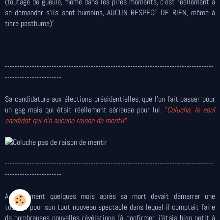
(foutage de gueule, même dans les pires moments, c'est réellement à
se demander s'ils sont humains, AUCUN RESPECT DE RIEN, même à
titre posthume)"
-------------------------------------------------------------------------------------
-----------------------
Sa candidature aux élections présidentielles, que l'on fait passer pour
un gag mais qui était réellement sérieuse pour lui.
"
Coluche, le seul
candidat qui n’a aucune raison de mentir
"
-------------------------------------------------------------------------------------
-----------------------
Apparemment quelques mois après sa mort devait démarrer une
tournée pour son tout nouveau spectacle dans lequel il comptait faire
de nombreuses nouvelles révélations (à confirmer, j'étais bien petit à