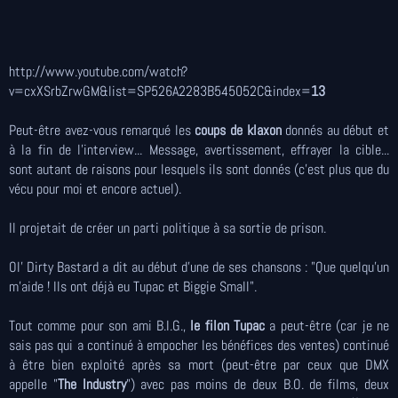
http://www.youtube.com/watch?
v=cxXSrbZrwGM&list=SP526A2283B545052C&index=
13
Peut-être avez-vous remarqué les
coups de klaxon
donnés au début et
à la fin de l'interview... Message, avertissement, effrayer la cible...
sont autant de raisons pour lesquels ils sont donnés (c'est plus que du
vécu pour moi et encore actuel).
Il projetait de créer un parti politique à sa sortie de prison.
Ol' Dirty Bastard a dit au début d'une de ses chansons : "Que quelqu'un
m'aide ! Ils ont déjà eu Tupac et Biggie Small".
Tout comme pour son ami B.I.G.,
le filon Tupac
a peut-être (car je ne
sais pas qui a continué à empocher les bénéfices des ventes) continué
à être bien exploité après sa mort (peut-être par ceux que DMX
appelle "
The Industry
") avec pas moins de deux B.O. de films, deux