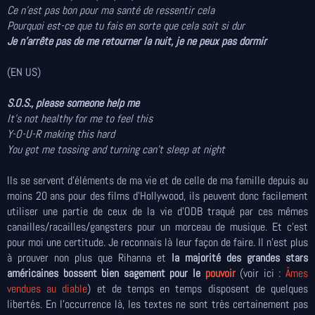
Ce n'est pas bon pour ma santé de ressentir cela
Pourquoi est-ce que tu fais en sorte que cela soit si dur
Je n'arrête pas de me retourner la nuit, je ne peux pas dormir
(EN US)
S.O.S.,
please someone help me
It's not healthy for me to feel this
Y-O-U-R making this hard
You got me tossing and turning can't sleep at night
Ils se servent d'éléments de ma vie et de celle de ma famille depuis au
moins 20 ans pour des films d'Hollywood, ils peuvent donc facilement
utiliser une partie de ceux de la vie d'ODB traqué par ces mêmes
canailles/racailles/gangsters pour un morceau de musique. Et c'est
pour moi une certitude. Je reconnais là leur façon de faire. Il n'est plus
à prouver non plus que Rihanna et
la majorité des grandes stars
américaines bossent bien sagement pour le
pouvoir
(voir ici :
Âmes
vendues au diable
) et de temps en temps disposent de quelques
libertés. En l'occurrence là, les textes ne sont très certainement pas