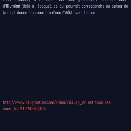
d’
illuminé
(déjà à l'époque), ce qui pourrait correspondre au baiser de
la mort donné à un membre d'une
mafia
avant la mort :
http://www.dailymotion.com/video
/x81uxo_on-est-tous-des-
cons_fun#.UY5I8MqGlrk