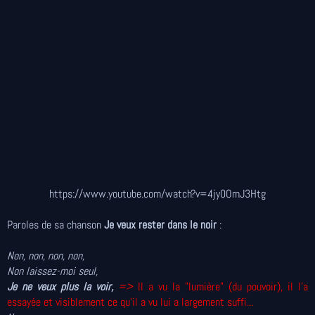
https://www.youtube.com/watch?v=4jy0OmJ3Htg
Paroles de sa chanson
Je veux rester dans le noir
:
Non, non, non, non,
Non laissez-moi seul,
Je ne veux plus la voir,
=>
Il a vu la "lumière" (du pouvoir), il l’a
essayée et visiblement ce qu'il a vu lui a largement suffi...