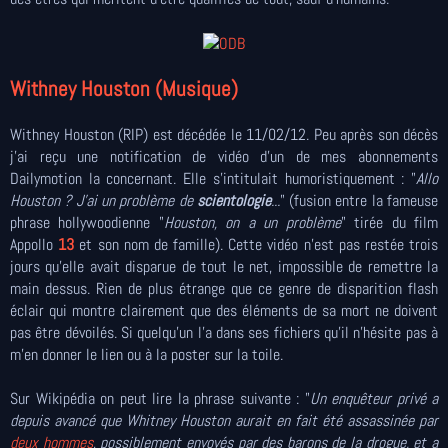
Withney Houston (Musique)
Withney Houston (RIP) est décédée le 11/02/12. Peu après son décès
j'ai reçu une notification de vidéo d'un de mes abonnements
Dailymotion la concernant. Elle s'intitulait humoristiquement : "
Allo
Houston ? J'ai un problème de
scientologie
...
" (fusion entre la fameuse
phrase hollywoodienne "
Houston, on a un problème
" tirée du film
Appollo
13
et son nom de famille). Cette vidéo n'est pas restée trois
jours qu'elle avait disparue de tout le net, impossible de remettre la
main dessus. Rien de plus étrange que ce genre de disparition flash
éclair qui montre clairement que des éléments de sa mort ne doivent
pas être dévoilés. Si quelqu'un l'a dans ses fichiers qu'il n'hésite pas à
m'en donner le lien ou à la poster sur la toile.
Sur Wikipédia on peut lire la phrase suivante : "
Un enquêteur privé a
depuis avancé que Whitney Houston aurait en fait été assassinée par
deux hommes
,
possiblement envoyés par des barons de la drogue, et a