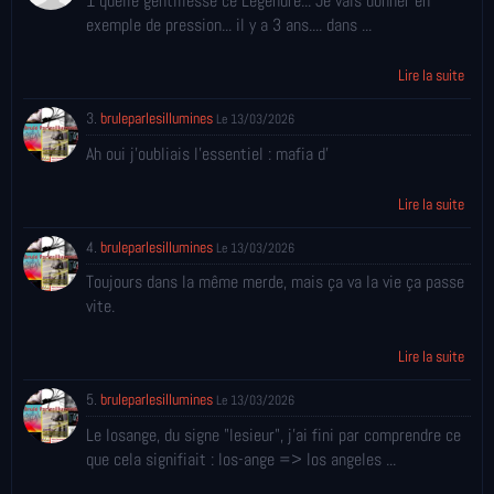
1 quelle gentillesse ce Legendre... Je vais donner en
exemple de pression... il y a 3 ans.... dans ...
Lire la suite
3.
bruleparlesillumines
Le 13/03/2026
Ah oui j'oubliais l'essentiel : mafia d'
Lire la suite
4.
bruleparlesillumines
Le 13/03/2026
Toujours dans la même merde, mais ça va la vie ça passe
vite.
Lire la suite
5.
bruleparlesillumines
Le 13/03/2026
Le losange, du signe "lesieur", j'ai fini par comprendre ce
que cela signifiait : los-ange => los angeles ...