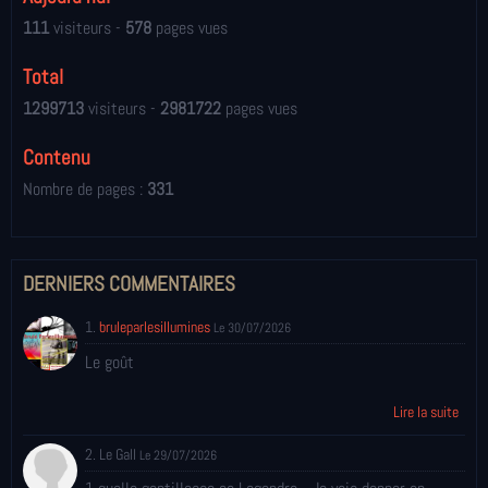
111
visiteurs -
578
pages vues
Total
1299713
visiteurs -
2981722
pages vues
Contenu
Nombre de pages :
331
DERNIERS COMMENTAIRES
1.
bruleparlesillumines
Le 30/07/2026
Le goût
Lire la suite
2. Le Gall
Le 29/07/2026