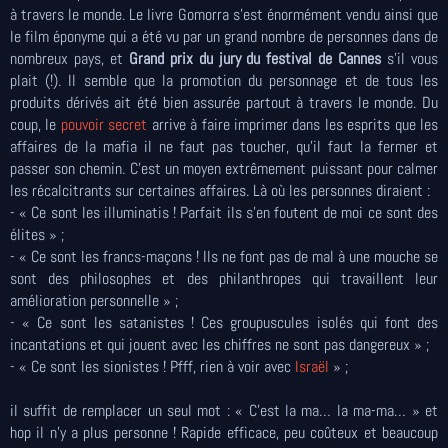
à travers le monde. Le livre Gomorra s’est énormément vendu ainsi que
le film éponyme qui a été vu par un grand nombre de personnes dans de
nombreux pays, et
Grand prix du jury du festival de Cannes
s’il vous
plait (!). Il semble que la promotion du personnage et de tous les
produits dérivés ait été bien assurée partout à travers le monde. Du
coup, le
pouvoir secret
arrive à faire imprimer dans les esprits que les
affaires de la mafia il ne faut pas toucher, qu’il faut la fermer et
passer son chemin. C'est un moyen extrêmement puissant pour calmer
les récalcitrants sur certaines affaires. Là où les personnes diraient :
- « Ce sont les illuminatis ! Parfait ils s’en foutent de moi ce sont des
élites » ;
- « Ce sont les francs-maçons ! Ils ne font pas de mal à une mouche se
sont des philosophes et des philanthropes qui travaillent leur
amélioration personnelle » ;
- « Ce sont les satanistes ! Ces groupuscules isolés qui font des
incantations et qui jouent avec les chiffres ne sont pas dangereux » ;
- « Ce sont les sionistes ! Pfff, rien à voir avec
Israël
» ;
il suffit de remplacer un seul mot : « C’est la ma… la ma-ma… » et
hop il n’y a plus personne ! Rapide efficace, peu coûteux et beaucoup