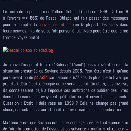
Le recto de la pochette de l’album Soledad (sorti en 1999 => trois 9
à l'envers =>
666
) de Pascal Obispo, qui fait passer des messages
pour le compte du
pouvoir secret
comme la plupart des stars dans
leurs oeuvres, m'a de suite fait penser à lui... Mais peut-être que je me
trompe. Voyez plutôt :
Je trouve l’image et le titre "Soledad" ("seul") assez révélateurs de la
situation présumée de Saviano depuis 200
6
. Peut-être n’est-il qu’une
pure invention du
pouvoir
, car l'album a 6/7 ans de plus que le livre, qui
projetait déjà à cette époque de se servir de lui. Ou alors, cas inverse,
ils connaissaient déjà à l'époque ses ambitions de publier des livres
dans le domaine et prévoyaient qu'il allait se retrouver tout seul, isolé.
Question : Etait-il déjà rasé en 1999 ? Cela ne change pas grand
chose, car cela aussi aurait pu être prévu, mais c'est une indication.
Ma théorie est que Saviano est un personnage créé de toute pièce afin
de faire la promotion de l’association suivante « mafia = ultra peur »