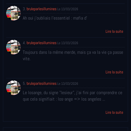
3.
bruleparlesillumines
Le 13/03/2026
Ah oui j'oubliais l'essentiel : mafia d'
Lire la suite
4.
bruleparlesillumines
Le 13/03/2026
Toujours dans la même merde, mais ça va la vie ça passe
vite.
Lire la suite
5.
bruleparlesillumines
Le 13/03/2026
Le losange, du signe "lesieur", j'ai fini par comprendre ce
que cela signifiait : los-ange => los angeles ...
Lire la suite