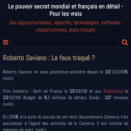
Le pouvoir secret mondial et français en détail -
Pour les vrais
Ses signes/symboles, objectifs, technologies, méthodes,
cibles/victimes, états d'esprit
Roberto Saviano : Le faux traqué ?
Roberto Saviano vit sous protection policière depuis le
13
/10/200
6
.
(wiki)
Film Gomorra : Sorti en France le
13
/08/08 et aux
Etats-Unis
le
13
/02/09. Budget de
6
,2 millions de dollars. Durée :
13
7 minutes
(wiki)
En 200
6
, à la suite du succès de son récit documentaire
Gomorra
, très
accusateur à l'égard des activités de la Camorra, il est victime de
menaces de mort. (wiki)