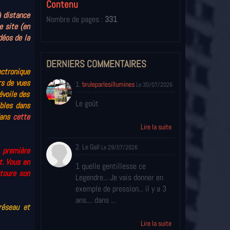
Contenu
à distance
Nombre de pages :
331
e site
(en
déos de la
DERNIERS COMMENTAIRES
ctronique
rs de vues
1.
bruleparlesillumines
Le 30/07/2026
évoile des
Le goût
ibles dans
dans
cette
Lire la suite
2. Le Gall
Le 29/07/2026
a première
t. Vous en
1 quelle gentillesse ce
toure son
Legendre... Je vais donner en
exemple de pression... il y a 3
ans.... dans ...
réseau et
Lire la suite