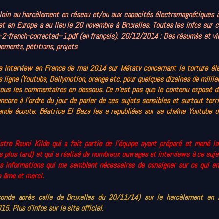
 loin au harcèlement en réseau et/ou aux capacités électromagnétiques 
et en Europe a eu lieu le 20 novembre à Bruxelles. Toutes les infos sur
c
r-2-french-corrected--1.pdf
(en français). 20/12/2014 : Des résumés et vi
ements, pétitions, projets
e interview en France de mai 2014 sur Métatv concernant la torture éle
s ligne (Youtube, Dailymotion,
orange
etc. pour quelques dizaines de millie
tous les commentaires en dessous. Ce n'est pas que le contenu exposé d
core à l'ordre du jour de parler de ces sujets sensibles et surtout terr
ande écoute. Béatrice El Beze les a republiées sur sa chaîne Youtube 
stre Rauni Kilde qui a fait partie de l'équipe ayant préparé et mené l
s plus tard) et qui a réalisé de nombreux ouvrages et interviews à ce suje
s informations qui me semblent nécessaires de consigner sur ce qui en
n âme et merci.
econde après celle de Bruxelles du 20/11/14) sur le harcèlement en 
15. Plus d'infos sur le
site officiel
.