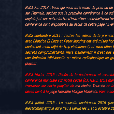
N.B.1 Fin 2014 : Vous qui vous intéressez de près ou de
sur l'humain, sachez que la première conférence à ce suj
anglais) et sur cette lettre d'invitation :
chc-invite-lette
conférence sont disponibles au début de cette page :
Evèn
N.B.2
septembre 2014 :
Toutes les vidéos de la premièr
avec Béatrice El Beze et Peter Mooring ont été mises hor
seulement mais déjà de trop visiblement) et avec elles 
secrets compromettants, mais visiblement il n'est pas en
une émission télévisuelle ou même radiophonique de gr
playlist
.
N.B.3 février 2015 : Décès de la doctoresse et ex-mini
conférence mondiale sur notre cause (c.f. N.B.1, trois moi
trouverez sur cette playlist de
ma chaîne Youtube
et le
décès sont à la
page Nouvelle Morgue Mondiale
. Paix à so
N.B.4 juillet 2015 : La nouvelle conférence 2015 (s
électromagnétique aura lieu à Berlin les 1 et 2 octobre 20