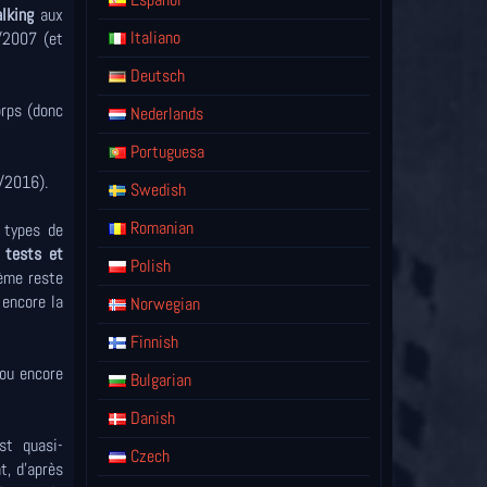
lking
aux
Italiano
9/2007 (et
Deutsch
orps (donc
Nederlands
Portuguesa
4/2016).
Swedish
Romanian
types de
 tests et
Polish
lème reste
 encore la
Norwegian
Finnish
ou encore
Bulgarian
Danish
t quasi-
Czech
t, d'après