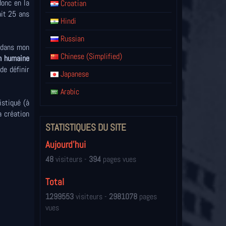
donc en la
Croatian
ait 25 ans
Hindi
Russian
 dans mon
Chinese (Simplified)
on humaine
de définir
Japanese
Arabic
istiqué (à
a création
STATISTIQUES DU SITE
Aujourd'hui
48
visiteurs -
394
pages vues
Total
1299553
visiteurs -
2981078
pages
vues