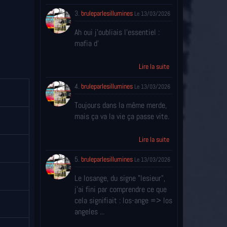
3.
bruleparlesillumines
Le 13/03/2026
Ah oui j'oubliais l'essentiel :
mafia d'
Lire la suite
4.
bruleparlesillumines
Le 13/03/2026
Toujours dans la même merde,
mais ça va la vie ça passe vite.
Lire la suite
5.
bruleparlesillumines
Le 13/03/2026
Le losange, du signe "lesieur",
j'ai fini par comprendre ce que
cela signifiait : los-ange => los
angeles ...