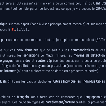
aptiserais "DU réseau" car il n'y en a qu'un comme celui-là) ou
Gang Sta
on mais tout semble partir de là-bas) est ce que je vis depuis le 26/0
tique
sur mon esprit (donc à visée principalement mentale) et sur mon c
epuis le
13
/10/2010.
oup pour un seul homme, mais on tient toujours plus ou moins debout (30/0
ns sur ces
deux domaines
que ce soit sur les
commanditaires
de ces 
s
utilisées, les
sensations
ou
maux
infligés, les
moyens de détection,
oignages
, leurs
aides
et
soutiens
(prétendus aussi, car le coeur du prob
très grande échelle), les
moyens de protection
(tout aussi présumés...), ou
es Internet
(où toute cible/victime se doit d'être présente et active).
duals
(
TI
) dans les pays anglophones,
Cibles Individuelles
,
Individus Cibles
articles en
français
, mais force est de constater que l'
anglophonie
es
es sujets. Ces nouveaux types de
harcèlement/torture
traités ici proviennen