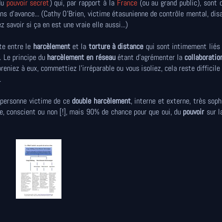
du
pouvoir secret
) qui, par rapport à la
France
(ou au grand public), sont 
s d'avance... (Cathy O'Brien, victime étasunienne de contrôle mental, dis
savoir si ça en est une vraie elle aussi...)
te entre le
harcèlement
et la
torture à distance
qui sont intimement liés
. Le principe du
harcèlement en réseau
étant d'agrémenter la
collaborati
eniez à eux, commettiez l'irréparable ou vous isoliez, cela reste difficile 
.
e personne victime de ce
double harcèlement
, interne et externe, très soph
e, conscient ou non [!], mais 90% de chance pour que oui, du
pouvoir
sur l