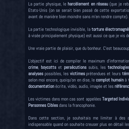
La partie physique, le
harcèlement en réseau
(que je reb
Etats-Unis (on se serait bien passé de cette exportati
avant de manière bien moindre sans m'en rendre compte).
La partie technologique invisible, la
torture électromagné
à visée principalement physique) est aussi ce que je vis d
Une vraie partie de plaisir, que du bonheur. C'est beauc
L'objectif est ici de compiler le maximum d'informatio
crime
,
boycotts
et
persécutions
subis, les
technologie
analyses
possibles, les
victimes
prétendues et leurs
tém
selon moi encore, quoiqu'on en dise, le
complot humain
à 
documentation
écrite, vidéo, audio, imagée et les
référenc
Les victimes dans mon cas sont appelées
Targeted Indivi
Personnes Cibles
dans la francophonie.
Dans cette section, je souhaitais me limiter à des 
indispensable quand on souhaite creuser plus en détail l