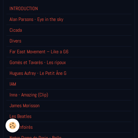
INTRODUCTION
Alan Parsons - Eye in the sky
Cicada
Divers
Far East Movement – Like a G6
Gomès et Tavarès - Les ripoux
Hugues Aufrey - Le Petit Âne G
IAM
Inna - Amazing (Clip)
James Morisson
Les Beatles
Les Enfoirés
Notre Dame de Paris - Belle