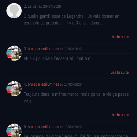
2. Le Gall
Le 29/07/2026
1 quelle gentillesse ce Legendre... Je vais donner en
exemple de pression... il y a 3 ans.... dans ...
Lire la suite
3.
bruleparlesillumines
Le 13/03/2026
Ah oui j'oubliais l'essentiel : mafia d'
Lire la suite
4.
bruleparlesillumines
Le 13/03/2026
Toujours dans la même merde, mais ça va la vie ça passe
vite.
Lire la suite
5.
bruleparlesillumines
Le 13/03/2026
Le losange, du signe "lesieur", j'ai fini par comprendre ce