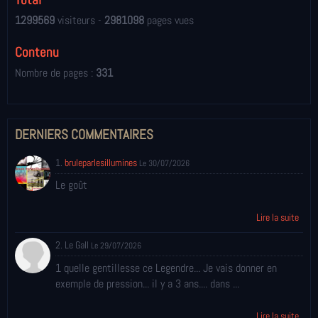
1299569
visiteurs -
2981098
pages vues
Contenu
Nombre de pages :
331
DERNIERS COMMENTAIRES
1.
bruleparlesillumines
Le 30/07/2026
Le goût
Lire la suite
2. Le Gall
Le 29/07/2026
1 quelle gentillesse ce Legendre... Je vais donner en
exemple de pression... il y a 3 ans.... dans ...
Lire la suite