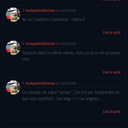
3.
bruleparlesillumines
Le 13/03/2026
Ah oui j'oubliais l'essentiel : mafia d'
Lire la suite
4.
bruleparlesillumines
Le 13/03/2026
Toujours dans la même merde, mais ça va la vie ça passe
vite.
Lire la suite
5.
bruleparlesillumines
Le 13/03/2026
Le losange, du signe "lesieur", j'ai fini par comprendre ce
que cela signifiait : los-ange => los angeles ...
Lire la suite