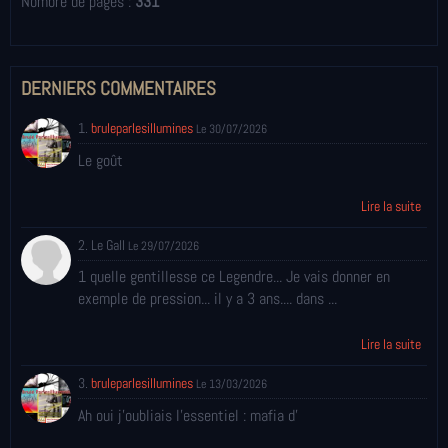
Nombre de pages :
331
DERNIERS COMMENTAIRES
1.
bruleparlesillumines
Le 30/07/2026
Le goût
Lire la suite
2. Le Gall
Le 29/07/2026
1 quelle gentillesse ce Legendre... Je vais donner en
exemple de pression... il y a 3 ans.... dans ...
Lire la suite
3.
bruleparlesillumines
Le 13/03/2026
Ah oui j'oubliais l'essentiel : mafia d'