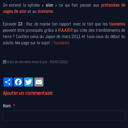
On entend la syllabe «
sion
» ce qui fait penser aux
protocoles de
sages de sion
et au
sionisme
.
Episode
13
: Raz de marée (en rapport avec le fait que les
tsunamis
peuvent être provoqués grâce à
H.A.A.R.P.
qui crée des tremblements de
terre ? Confère celui du Japon de mars 2011 et tous ceux du début du
siècle. Ma page sur le sujet :
Tsunamis
Date de dernière mise à jour : 02/07/2021
Partager
Facebook
Twitter
Email
Ajouter un commentaire
Nom