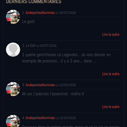
DERNIERS COMMENTAIRES
1.
bruleparlesillumines
Le 30/07/2026
Le goût
Lire la suite
2. Le Gall
Le 29/07/2026
1 quelle gentillesse ce Legendre... Je vais donner en
exemple de pression... il y a 3 ans.... dans ...
Lire la suite
3.
bruleparlesillumines
Le 13/03/2026
Ah oui j'oubliais l'essentiel : mafia d'
Lire la suite
4.
bruleparlesillumines
Le 13/03/2026
Toujours dans la même merde, mais ça va la vie ça passe