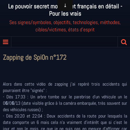
Le pouvoir secret mondial et français en détail -
Pour les vrais
Ses signes/symboles, objectifs, technologies, méthodes,
cibles/victimes, états d'esprit
Zapping de Spi0n n°172
Alors dans cette vidéo de zapping j'ai repéré trois accidents qui
pourraient être "signés" :
- Dès 17:33 : Un arbre tombe sur le parebrise d'un véhicule un le
0
6
/0
6
/13 (date visible grâce à la caméra embarquée, très souvent sur
des véhicules russes) ;
- Dès 20:20 et 22:04 : Deux accidents de la route pour lesquels la
date comporte un 6 mais cela n'a vraiment d'intérêt que si c'est le
jour et non le mois, ce que je ne suis pas en mesure d'affirmer car