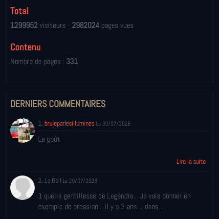
Total
1299952
visiteurs -
2982024
pages vues
Contenu
Nombre de pages :
331
DERNIERS COMMENTAIRES
1.
bruleparlesillumines
Le 30/07/2026
Le goût
Lire la suite
2. Le Gall
Le 29/07/2026
1 quelle gentillesse ce Legendre... Je vais donner en
exemple de pression... il y a 3 ans.... dans ...