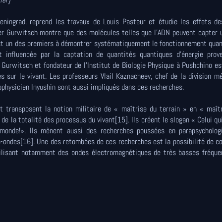
Leningrad, reprend les travaux de Louis Pasteur et étudie les effets d
er Gurwitsch montre que des molécules telles que l'ADN peuvent capter 
Il est un des premiers à démontrer systématiquement le fonctionnement qua
st influencée par la captation de quantités quantiques d'énergie prov
Gurwitsch et fondateur de l'Institut de Biologie Physique à Pushchino es
 sur le vivant. Les professeurs Vlail Kaznacheev, chef de la division m
ophysicien Inyushin sont aussi impliqués dans ces recherches.
t transposent la notion militaire de « maîtrise du terrain » en « maît
 de la totalité des processus du vivant[15]. Ils créent le slogan « Celui qu
 monde!». Ils mènent aussi des recherches poussées en parapsychologi
o-ondes[16]. Une des retombées de ces recherches est la possibilité de co
ilisant notamment des ondes électromagnétiques de très basses fréque