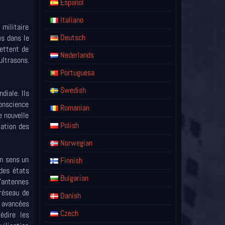
Español
Italiano
militaire
Deutsch
s dans le
mettent de
Nederlands
ultrasons.
Portuguesa
Swedish
diale. Ils
onscience
Romanian
e nouvelle
Polish
ation des
Norwegian
un sens un
Finnish
 des états
Bulgarian
'antennes
 réseau de
Danish
 avancées
Czech
édire les