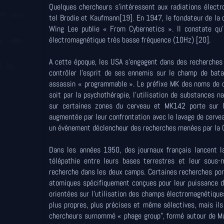
Quelques chercheurs s'intéressent aux radiations élect
tel Brodie et Kaufmann[19]. En 1947, le fondateur de la 
Wing Lee publie « From Cybernetics ». Il constate qu'i
électromagnétique très basse fréquence (10Hz) [20].
A cette époque, les USA s'engagent dans des recherch
contrôler l'esprit de ses ennemis sur le champ de bata
assassin « programmable ». Le préfixe MK des noms de ces
soit par la psychothérapie, l'utilisation de substances na
sur certaines zones du cerveau et MK142 porte sur l
augmentée par leur confrontation avec le lavage de cerve
un évènement déclencheur des recherches menées par la C
Dans les années 1950, des journaux français lancent l
télépathie entre leurs bases terrestres et leur sous
recherche dans les deux camps. Certaines recherches po
atomiques spécifiquement conçues pour leur puissance d'
orientées sur l'utilisation des champs électromagnétique
plus propres, plus précises et même sélectives, mais ils
chercheurs surnommé « phage group", formé autour de Max