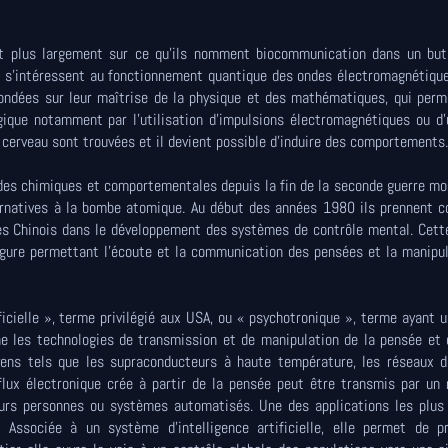
et plus largement sur ce qu'ils nomment biocommunication dans un but 
s'intéressent au fonctionnement quantique des ondes électromagnétique
fondées sur leur maîtrise de la physique et des mathématiques, qui per
gique notamment par l'utilisation d'impulsions électromagnétiques ou d'
cerveau sont trouvées et il devient possible d'induire des comportements.
es chimiques et comportementales depuis la fin de la seconde guerre mon
ernatives à la bombe atomique. Au début des années 1980 ils prennent c
les Chinois dans le développement des systèmes de contrôle mental. Cett
gure permettant l'écoute et la communication des pensées et la manipul
ficielle », terme privilégié aux USA, ou « psychotronique », terme ayant 
rne les technologies de transmission et de manipulation de la pensée et
yens tels que les supraconducteurs à haute température, les réseaux d
flux électronique crée à partir de la pensée peut être transmis par un
eurs personnes ou systèmes automatisés. Une des applications les plus
 Associée à un système d'intelligence artificielle, elle permet de pr