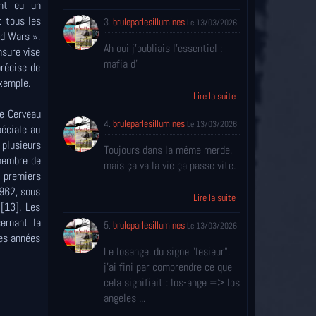
ont eu un
t tous les
3.
bruleparlesillumines
Le 13/03/2026
nd Wars »,
Ah oui j'oubliais l'essentiel :
nsure vise
mafia d'
précise de
exemple.
Lire la suite
le Cerveau
4.
bruleparlesillumines
Le 13/03/2026
péciale au
 plusieurs
Toujours dans la même merde,
 membre de
mais ça va la vie ça passe vite.
s premiers
1962, sous
Lire la suite
][13]. Les
cernant la
5.
bruleparlesillumines
Le 13/03/2026
les années
Le losange, du signe "lesieur",
j'ai fini par comprendre ce que
cela signifiait : los-ange => los
angeles ...