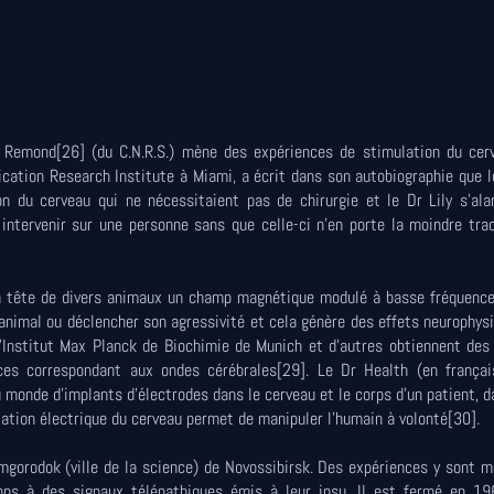
 Remond[26] (du C.N.R.S.) mène des expériences de stimulation du cer
ication Research Institute à Miami, a écrit dans son autobiographie que 
n du cerveau qui ne nécessitaient pas de chirurgie et le Dr Lily s'ala
intervenir sur une personne sans que celle-ci n'en porte la moindre tra
a tête de divers animaux un champ magnétique modulé à basse fréquence.
'animal ou déclencher son agressivité et cela génère des effets neurophys
l'Institut Max Planck de Biochimie de Munich et d'autres obtiennent des
ces correspondant aux ondes cérébrales[29]. Le Dr Health (en français
du monde d'implants d'électrodes dans le cerveau et le corps d'un patient, d
ulation électrique du cerveau permet de manipuler l'humain à volonté[30].
gorodok (ville de la science) de Novossibirsk. Des expériences y sont 
ons à des signaux télépathiques émis à leur insu. Il est fermé en 19