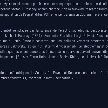
s Myers et al. c'est à partir de cette époque que les premiers cas d'hall
docteur Stefan T. Possony, ancien chercheur de la Mankind Research Unlim
 manipulation de l'esprit, dites PSI remontent à environ 200 ans (référenc
bientôt remplacée par la science de l'électromagnétisme, découverte
t Michael Faraday (1831). Benjamin Franklin, Luigi Galvani, Alessan
s humain. Louis Pasteur constate que les cellules vivantes émettent 
eorges Lakhovsky, et qui fut atteint d'hypersensibilité électromagnétiq
idère que les ondes cérébrales émises par un cerveau doivent pouvoir êt
de pensées[8]. Aux Etats-Unis, Joseph Banks Rhine, de l'Université Du
ons télépathiques, la Society for Psychical Research est créée afin de
mbres fondateurs, inventent le mot « télépathie ».