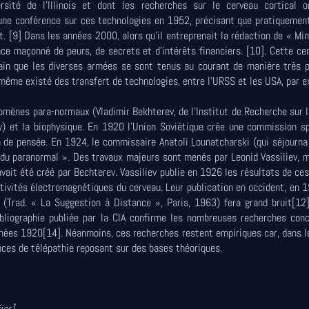
rsité de l'Illinois et dont les recherches sur le cerveau cortical 
r une conférence sur ces technologies en 1952, précisant que pratiquemen
t. [9] Dans les années 2000, alors qu'il entreprenait la rédaction de « Mi
ce maçonné de peurs, de secrets et d'intérêts financiers. [10]. Cette ce
tain que les diverses armées se sont tenus au courant de manière très 
même existé des transfert de technologies, entre l'URSS et les USA, par 
mènes para-normaux (Vladimir Bekhterev, de l'Institut de Recherche sur 
y) et la biophysique. En 1920 l'Union Soviétique crée une commission s
on de pensée. En 1924, le commissaire Anatoli Lounatcharski (qui séjourna
e du paranormal ». Des travaux majeurs sont menés par Leonid Vassiliev,
vait été créé par Bechterev. Vassiliev publie en 1926 les résultats de ce
ctivités électromagnétiques du cerveau. Leur publication en occident, en 
 (Trad. « La Suggestion à Distance », Paris, 1963) fera grand bruit[12
ibliographie publiée par la CIA confirme les nombreuses recherches con
nées 1920[14]. Néanmoins, ces recherches restent empiriques car, dans 
ences de télépathie reposant sur des bases théoriques.
ier]