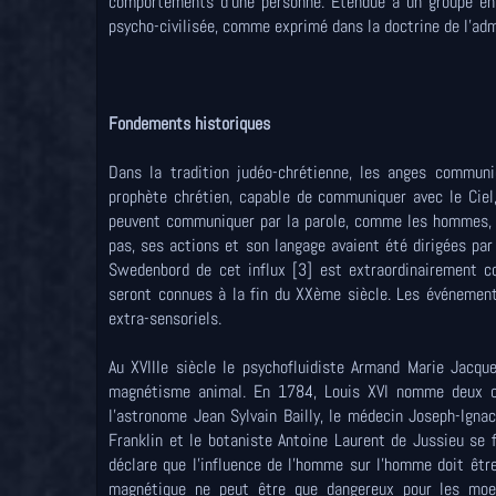
comportements d'une personne. Etendue à un groupe entie
psycho-civilisée, comme exprimé dans la doctrine de l'adm
Fondements historiques
Dans la tradition judéo-chrétienne, les anges commun
prophète chrétien, capable de communiquer avec le Ciel
peuvent communiquer par la parole, comme les hommes, mai
pas, ses actions et son langage avaient été dirigées par 
Swedenbord de cet influx [3] est extraordinairement c
seront connues à la fin du XXème siècle. Les événeme
extra-sensoriels.
Au XVIIIe siècle le psychofluidiste Armand Marie Jacqu
magnétisme animal. En 1784, Louis XVI nomme deux co
l'astronome Jean Sylvain Bailly, le médecin Joseph-Ignac
Franklin et le botaniste Antoine Laurent de Jussieu se f
déclare que l'influence de l'homme sur l'homme doit être
magnétique ne peut être que dangereux pour les moeu