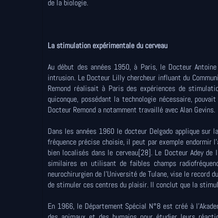
de la biologie.
La stimulation expérimentale du cerveau
Au début des années 1950, à Paris, le Docteur Antoine
intrusion. Le Docteur Lilly chercheur influant du Commun
Remond réalisait à Paris des expériences de stimulatio
quiconque, possédant la technologie nécessaire, pouvait 
Docteur Remond a notamment travaillé avec Alan Gevins.
Dans les années 1960 le docteur Delgado applique sur l
fréquence précise choisie, il peut par exemple endormir l
bien localisés dans le cerveau[28]. Le Docteur Adey de 
similaires en utilisant de faibles champs radiofréquen
neurochirurgien de l'Université de Tulane, vise le record 
de stimuler ces centres du plaisir. Il conclut que la stim
En 1966, le Département Spécial N°8 est créé à l'Akadem
des animaux et des humains pour étudier leurs réacti