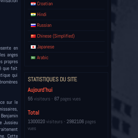
vilisation
Croatian
Hindi
Russian
Chinese (Simplified)
Japanese
ésente en
 les anges
Arabic
es propres
é que fait
tique qui
STATISTIQUES DU SITE
hénomènes
Aujourd'hui
55
visiteurs -
67
pages vues
ce sur le
issaires,
Total
s Benjamin
1300020
visiteurs -
2982106
pages
de Jussieu
vues
traitement
ne. Cette