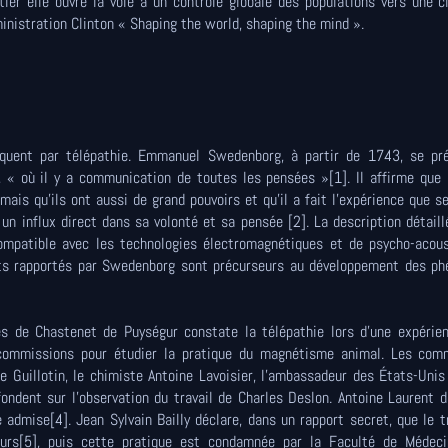
r elle ouvre la voie à un contrôle globale des populations vers une ci
inistration Clinton « Shaping the world, shaping the mind ».
iquent par télépathie. Emmanuel Swedenborg, à partir de 1743, se pr
, « où il y a communication de toutes les pensées »[1]. Il affirme que
s qu'ils ont aussi de grand pouvoirs et qu'il a fait l'expérience que s
un influx direct dans sa volonté et sa pensée [2]. La description détaill
ompatible avec les technologies électromagnétiques et de psycho-acous
nts rapportés par Swedenborg sont précurseurs au développement des p
es de Chastenet de Puységur constate la télépathie lors d'une expérien
mmissions pour étudier la pratique du magnétisme animal. Les comm
e Guillotin, le chimiste Antoine Lavoisier, l'ambassadeur des États-Uni
ondent sur l'observation du travail de Charles Deslon. Antoine Laurent 
 admise[4]. Jean Sylvain Bailly déclare, dans un rapport secret, que le 
rs[5], puis cette pratique est condamnée par la Faculté de Médeci