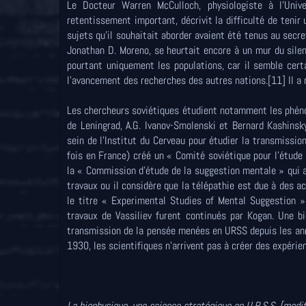
Le Docteur Warren McCulloch, physiologiste à l'Unive
retentissement important, décrivit la difficulté de teni
sujets qu'il souhaitait aborder avaient été tenus au secre
Jonathan D. Moreno, se heurtait encore à un mur du silen
pourtant uniquement les populations, car il semble cer
l'avancement des recherches des autres nations.[11] Il a 
Les chercheurs soviétiques étudient notamment les phéno
de Leningrad, A.G. Ivanov-Smolenski et Bernard Kashinsk
sein de l'Institut du Cerveau pour étudier la transmissi
fois en France) créé un « Comité soviétique pour l'étud
la « Commission d'étude de la suggestion mentale » qui a
travaux ou il considère que la télépathie est due à des a
le titre « Experimental Studies of Mental Suggestion »
travaux de Vassiliev furent continués par Kogan. Une b
transmission de la pensée menées en URSS depuis les an
1930, les scientifiques n'arrivent pas à créer des expéri
La biophysique, une science stratégique en U.R.S.S. [modif