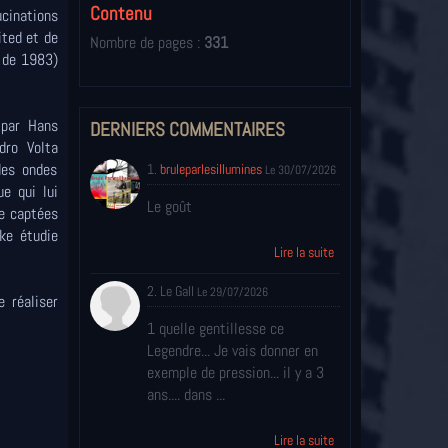
Contenu
ucinations
ited et de
Nombre de pages :
331
e de 1983)
 par Hans
DERNIERS COMMENTAIRES
dro Volta
des ondes
1.
bruleparlesillumines
Le 30/07/2026
ue qui lui
Le goût
re captées
ke étudie
Lire la suite
2. Le Gall
Le 29/07/2026
 réaliser
1 quelle gentillesse ce
Legendre... Je vais donner en
exemple de pression... il y a 3
ans.... dans ...
Lire la suite