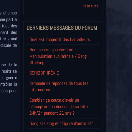
Lire la suite
es champs
une partie
ntique des
DERNIERS MESSAGES DU FORUM
enant des
t le grand
Quel est l'objectif des harcelleurs
édicale de
Hémisphère gauche-droit :
Manipulation subliminale / Gang
Stalking
rise de la
i maîtrise
SCHIZOPHRÈNIE
e, guerre
demande de réponses de tous les
ntrôler la
internautes
nces pour
Combien ça coute d'avoir un
hélicoptère au dessus de sa tête
24h/24 pendant 21 ans ?
Gang stalking et "Figure d'autorité"