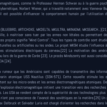
romagnétiques, comme le Professeur Herman Schwan ou à la guerre psych
cybernétique, Norbert Wiener, qui a travaillé notamment avec Vannevar B
l est possible d'influencer le comportement humain par l'utilisation d
es (BLUEBIRD, ARTICHOKE, MKDELTA, MKULTRA, MKNAOMI, MKSEARCH...)[21]
ille, à maitriser sans tuer par les armes non létales ou permettant de
 projets signifie "Mind Control". Tous les types de contrôle sont étudi
turelles ou artificielles ou les ondes. Le projet MK94 étudie l'influence 
es stimulations électriques du cerveau.[22] La motivation des améri
au lors de la guerre de Corée [23]. Le procès Mindszenty est aussi consi
IA [24].
a rumeur que les Américains sont capables de transmettre des informa
-marin atomique USS Nautilus (SSN-571). Cette nouvelle stimule les e
rtent sur les micro-ondes et les armes électromagnétiques atomiques. D
explosion électromagnétique initient une transition vers des recherche
s. Les USA se rendent compte de la supériorité de ces technologies: plus 
 n'ont pas conscience de l'avancé des soviétiques en la matière.[25] Un
 Delbruck et Salvador Luria est chargé d'orienter les recherches dans 