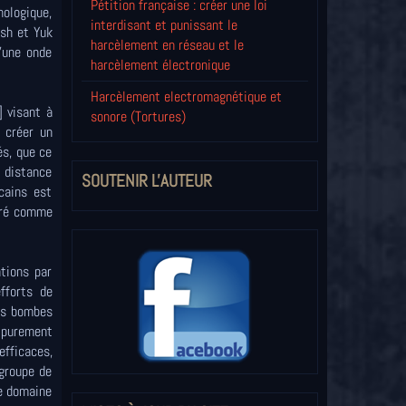
Pétition française : créer une loi
ologique,
interdisant et punissant le
ush et Yuk
harcèlement en réseau et le
'une onde
harcèlement électronique
Harcèlement electromagnétique et
 visant à
sonore (Tortures)
 créer un
és, que ce
à distance
SOUTENIR L'AUTEUR
cains est
déré comme
tions par
fforts de
es bombes
s purement
efficaces,
 groupe de
le domaine