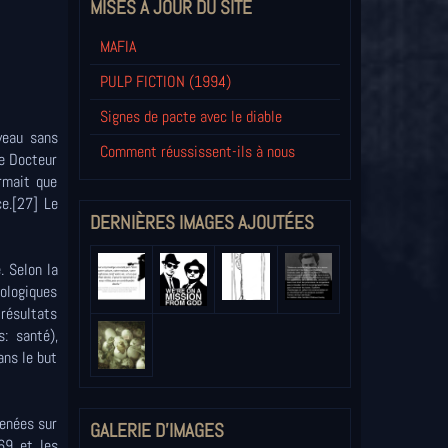
MISES À JOUR DU SITE
MAFIA
PULP FICTION (1994)
Signes de pacte avec le diable
veau sans
Comment réussissent-ils à nous
le Docteur
rmait que
ce.[27] Le
DERNIÈRES IMAGES AJOUTÉES
 Selon la
iologiques
 résultats
: santé),
ans le but
menées sur
GALERIE D'IMAGES
69 et les