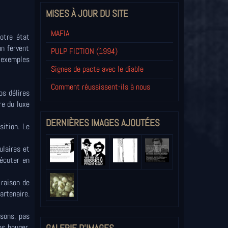
MISES À JOUR DU SITE
MAFIA
otre état
un fervent
PULP FICTION (1994)
s exemples
Signes de pacte avec le diable
Comment réussissent-ils à nous
os délires
re du luxe
DERNIÈRES IMAGES AJOUTÉES
sition. Le
ulaires et
xécuter en
 raison de
artenaire.
 sons, pas
ns bouger,