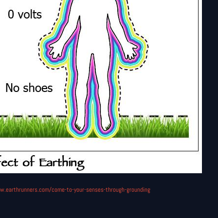
w.earthrunners.com/come-to-your-senses-through-grounding