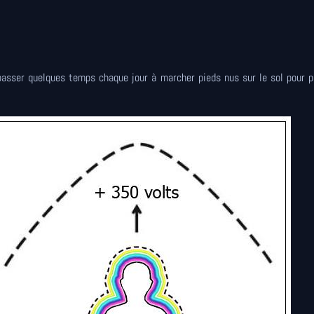
passer quelques temps chaque jour à marcher pieds nus sur le sol pour p