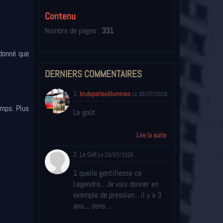
Contenu
Nombre de pages :
331
 donné que
DERNIERS COMMENTAIRES
1.
bruleparlesillumines
Le 30/07/2026
emps. Plus
Le goût
Lire la suite
2. Le Gall
Le 29/07/2026
1 quelle gentillesse ce
Legendre... Je vais donner en
exemple de pression... il y a 3
ans.... dans ...