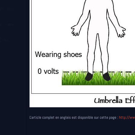
L'article complet en anglais est disponible sur cette page :
http://ww