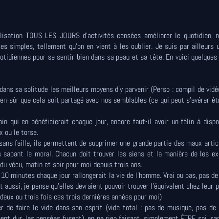
lisation TOUS LES JOURS d'activités censées améliorer le quotidien, n
es simples, tellement qu'on en vient à les oublier. Je suis par ailleurs 
uotidiennes pour se sentir bien dans sa peau et sa tête. En voici quelque
dans sa solitude les meilleurs moyens d'y parvenir (Perso : compil de vidé
ien-sûr que cela soit partagé avec nos semblables (ce qui peut s'avérer êt
in qui en bénéficierait chaque jour, encore faut-il avoir un félin à dispo
x ou le torse.
sans faille, ils permettent de supprimer une grande partie des maux artic
 sapant le moral. Chacun doit trouver les siens et la manière de les e
 du vécu, matin et soir pour moi depuis trois ans.
10 minutes chaque jour rallongerait la vie de l'homme. Vrai ou pas, pas de
 aussi, je pense qu'elles devraient pouvoir trouver l'équivalent chez leur p
 deux ou trois fois ces trois dernières années pour moi)
er de faire le vide dans son esprit (vide total : pas de musique, pas de
ent dur, les pensées fusent), en ne rien faisant, simplement ÊTRE soi, sa