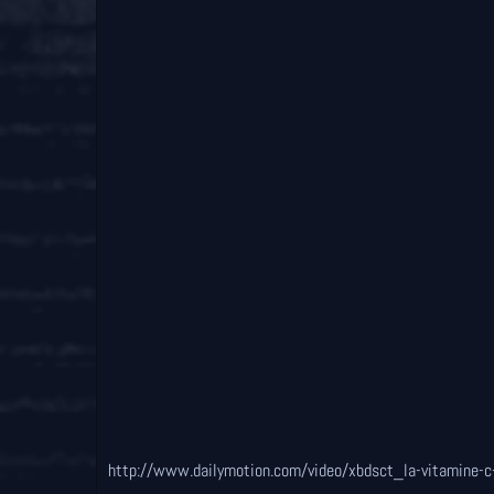
http://www.dailymotion.com/video/xbdsct_la-vitamine-