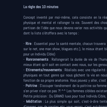
La règle des 10 minutes
Concept inventé par moi-même, cela consiste en la réa
physique et mental et rallonger la vie. Souvent des chos
partisan de l'idée que nous devons varier nos activités q
dont la liste s'étoffera avec le temps :
-
Rire
: Essentiel pour la santé mentale, chacun trouvera 
sur le net, one man show, blagues etc.), le mieux étant b
pour un Individu Cible)
-
Ronronnements
: Rallongerait la durée de vie de l'huma
mieux étant qu'il soit en contact avec nous, sur les genou
-
Etirements/mouvements
: Réalisés avec une régularité 
physiques en tout genre qui nous gâchent la vie en nous
fonction de sa propre anatomie. Vous pouvez y aller, c'est
-
Poitrine
: S'occuper tendrement de la poitrine sa femme 
s'en priver n'est-ce pas ?! ^^ Les femmes ciblées existant
Petite précision : Du GRAND luxe pour tout Individu Cible,
-
Méditation
: La plus simple qui soit, c'est-à-dire tent
d'images, pas de paroles etc. vous verrez, c'est extrêmem