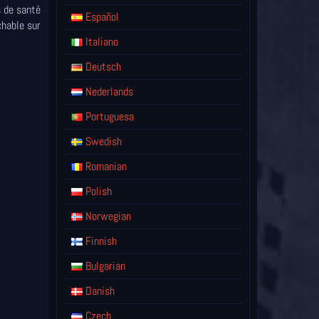
s de santé
Español
chable sur
Italiano
Deutsch
Nederlands
Portuguesa
Swedish
Romanian
Polish
Norwegian
Finnish
Bulgarian
Danish
Czech