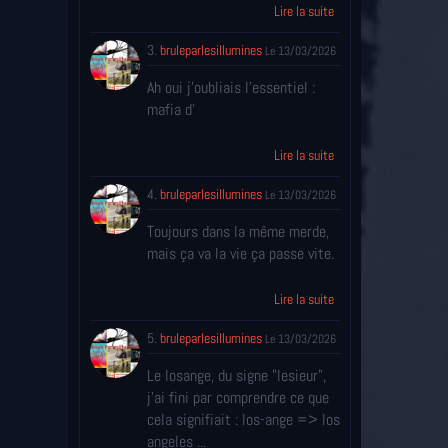
Lire la suite
3.
bruleparlesillumines
Le 13/03/2026
Ah oui j'oubliais l'essentiel :
mafia d'
Lire la suite
4.
bruleparlesillumines
Le 13/03/2026
Toujours dans la même merde,
mais ça va la vie ça passe vite.
Lire la suite
5.
bruleparlesillumines
Le 13/03/2026
Le losange, du signe "lesieur",
j'ai fini par comprendre ce que
cela signifiait : los-ange => los
angeles ...