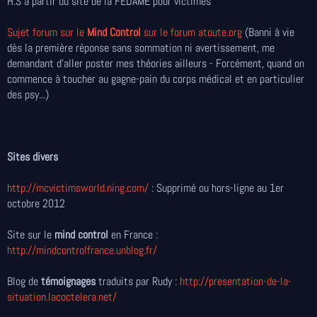
H.S à partir du site de la FEDAME pour victimes
Sujet forum sur le
Mind Control
sur le forum atoute.org
(Banni à vie
dès la première réponse sans sommation ni avertissement, me
demandant d'aller poster mes théories ailleurs - Forcément, quand on
commence à toucher au gagne-pain du corps médical et en particulier
des psy...)
Sites divers
http://mcvictimsworld.ning.com/
: Supprimé ou hors-ligne au 1er
octobre 2012
Site sur le
mind control
en France :
http://mindcontrolfrance.unblog.fr/
Blog de
témoignages
traduits par Rudy :
http://presentation-de-la-
situation.lacoctelera.net/