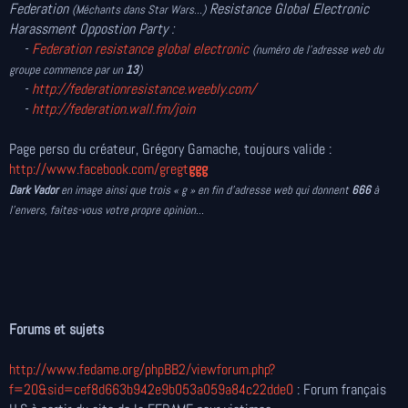
Federation
Resistance Global Electronic
(Méchants dans Star Wars...)
Harassment Oppostion Party :
-
Federation resistance global electronic
(
numéro de l'adresse web du
groupe commence par un
13
)
-
http://federationresistance.weebly.com/
-
http://federation.wall.fm/join
Page perso du créateur, Grégory Gamache, toujours valide :
http://www.facebook.com/gregt
ggg
Dark Vador
en image ainsi que trois « g » en fin d’adresse web qui donnent
666
à
l’envers, faites-vous votre propre opinion...
Forums et sujets
http://www.fedame.org/phpBB2/viewforum.php?
f=20&sid=cef8d663b942e9b053a059a84c22dde0
: Forum français