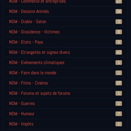
NOM - Commerce et entreprises
17
NOM - Dessins Animés
24
NOM - Diable - Satan
3
NOM - Dissidence - Victimes
6
NOM - Etats - Pays
5
NOM - Etrangetés et signes divers
42
NOM - Evènements climatiques
1
NOM - Faim dans le monde
1
NOM - Films - Cinéma
27
NOM - Forums et sujets de forums
1
NOM - Guerres
1
NOM - Humour
7
NOM - Impôts
1