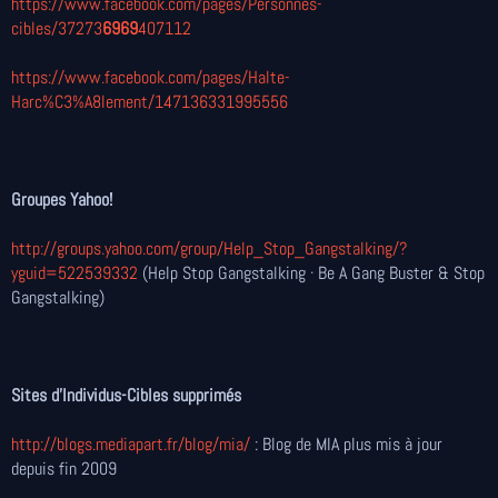
https://www.facebook.com/pages/Personnes-
cibles/37273
6969
407112
https://www.facebook.com/pages/Halte-
Harc%C3%A8lement/147136331995556
Groupes Yahoo!
http://groups.yahoo.com/group/Help_Stop_Gangstalking/?
yguid=522539332
(
Help Stop Gangstalking
· Be A Gang Buster & Stop
Gangstalking)
Sites d'Individus-Cibles supprimés
http://blogs.mediapart.fr/blog/mia/
: Blog de MIA plus mis à jour
depuis fin 2009