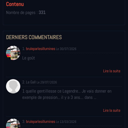
Contenu
Nombre de pages :
331
DERNIERS COMMENTAIRES
1.
bruleparlesillumines
Le 30/07/2026
Le goût
Lire la suite
2. Le Gall
Le 29/07/2026
1 quelle gentillesse ce Legendre... Je vais donner en
exemple de pression... il y a 3 ans.... dans ...
Lire la suite
3.
bruleparlesillumines
Le 13/03/2026