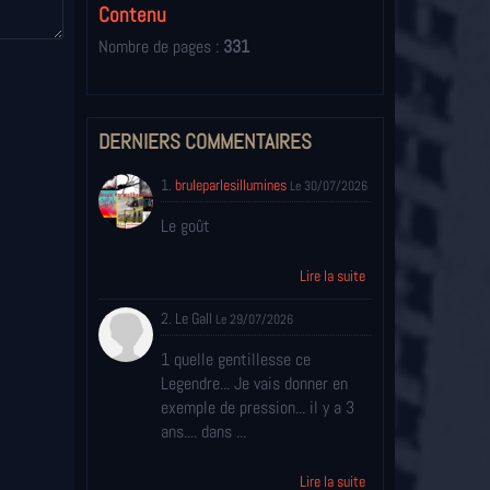
Contenu
Nombre de pages :
331
DERNIERS COMMENTAIRES
1.
bruleparlesillumines
Le 30/07/2026
Le goût
Lire la suite
2. Le Gall
Le 29/07/2026
1 quelle gentillesse ce
Legendre... Je vais donner en
exemple de pression... il y a 3
ans.... dans ...
Lire la suite