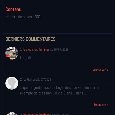
Contenu
Nombre de pages :
331
DERNIERS COMMENTAIRES
1.
bruleparlesillumines
Le 30/07/2026
Le goût
Lire la suite
2. Le Gall
Le 29/07/2026
1 quelle gentillesse ce Legendre... Je vais donner en
exemple de pression... il y a 3 ans.... dans ...
Lire la suite
3.
bruleparlesillumines