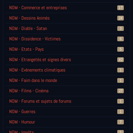
NOM - Commerce et entreprises
17
NOM - Dessins Animés
24
NOM - Diable - Satan
3
NOM - Dissidence - Victimes
6
NOM - Etats - Pays
5
NOM - Etrangetés et signes divers
42
NOM - Evènements climatiques
1
NOM - Faim dans le monde
1
NOM - Films - Cinéma
27
NOM - Forums et sujets de forums
1
NOM - Guerres
1
NOM - Humour
7
NOM - Impôts
1