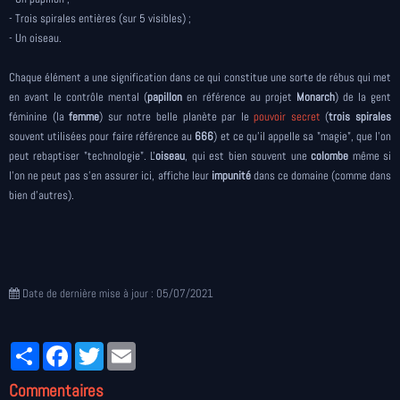
- Trois spirales entières (sur 5 visibles) ;
- Un oiseau.
Chaque élément a une signification dans ce qui constitue une sorte de rébus qui met
en avant le contrôle mental (
papillon
en référence au projet
Monarch
) de la gent
féminine (la
femme
) sur notre belle planète par le
pouvoir secret
(
trois spirales
souvent utilisées pour faire référence au
666
) et ce qu'il appelle sa "magie", que l'on
peut rebaptiser "technologie". L'
oiseau
, qui est bien souvent une
colombe
même si
l'on ne peut pas s'en assurer ici, affiche leur
impunité
dans ce domaine (comme dans
bien d'autres).
Date de dernière mise à jour : 05/07/2021
Partager
Facebook
Twitter
Email
Commentaires