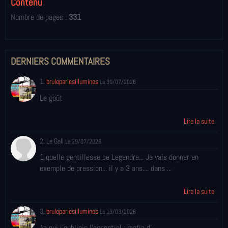
Contenu
Nombre de pages :
331
DERNIERS COMMENTAIRES
1.
bruleparlesillumines
Le 30/07/2026
Le goût
Lire la suite
2. Le Gall
Le 29/07/2026
1 quelle gentillesse ce Legendre... Je vais donner en
exemple de pression... il y a 3 ans.... dans ...
Lire la suite
3.
bruleparlesillumines
Le 13/03/2026
Ah oui j'oubliais l'essentiel : mafia d'