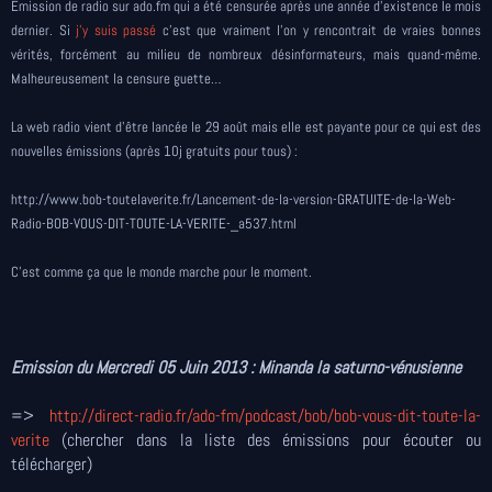
Emission de radio sur ado.fm qui a été censurée après une année d'existence le mois
dernier. Si
j’y suis passé
c’est que vraiment l’on y rencontrait de vraies bonnes
vérités, forcément au milieu de nombreux désinformateurs,
mais quand-même.
Malheureusement la censure guette…
La web radio vient d’être lancée le 29 août mais elle est payante pour ce
qui est des
nouvelles émissions (après 10j gratuits pour tous) :
http://www.bob-toutelaverite.fr/Lancement-de-la-version-GRATUITE-de-la-Web-
Radio-BOB-VOUS-DIT-TOUTE-LA-VERITE-_a537.html
C’est comme ça que le monde marche pour le moment.
Emission du Mercredi 05 Juin 2013 : Minanda la saturno-vénusienne
=>
http://direct-radio.fr/ado-fm/podcast/bob/bob-vous-dit-toute-la-
verite
(chercher dans la liste des émissions pour écouter ou
télécharger)