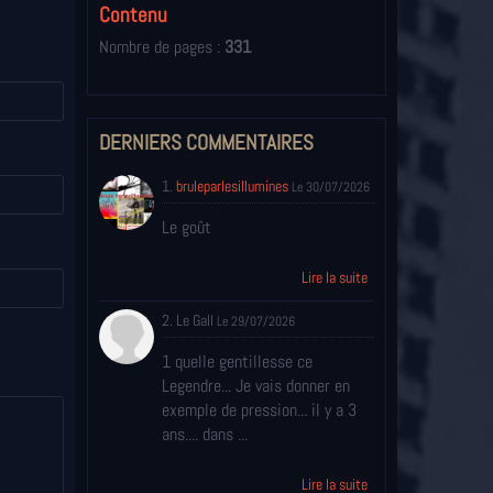
Contenu
Nombre de pages :
331
DERNIERS COMMENTAIRES
1.
bruleparlesillumines
Le 30/07/2026
Le goût
Lire la suite
2. Le Gall
Le 29/07/2026
1 quelle gentillesse ce
Legendre... Je vais donner en
exemple de pression... il y a 3
ans.... dans ...
Lire la suite