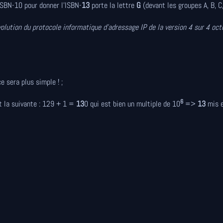
'ISBN-10 pour donner l'ISBN-
13
porte la lettre
G
(devant les groupes A, B, C,
olution du protocole informatique d’adressage IP de la version 4 sur 4 oct
e sera plus simple ! ;
6
st la suivante : 129 + 1 =
13
0 qui est bien un multiple de 10
=>
13
mis e