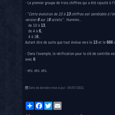
- Le premier groupe de trois chiffres qui a été rajouté à l
- "
Cette évolution de 10 à
13
chiffres est semblable à l’év
version
6
sur 1
6
octets.
" : Hummm...
de 10 à
13
,
de 4 à
6,
4 à 1
6
...
Autant dire de suite que tout évolue vers le
13
et le
666
c
- Dans l'exemple, la vérification pour la clé de contrôle e
avec
6
.
- etc. etc. etc.
Date de dernière mise à jour : 05/07/2021
Partager
Facebook
Twitter
Email