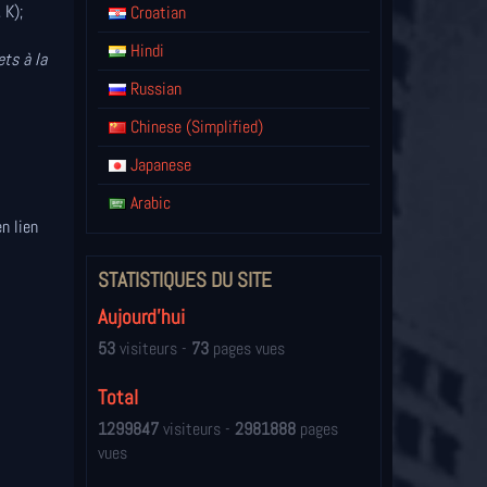
 K);
Croatian
Hindi
ets à la
Russian
Chinese (Simplified)
Japanese
Arabic
n lien
STATISTIQUES DU SITE
Aujourd'hui
53
visiteurs -
73
pages vues
Total
1299847
visiteurs -
2981888
pages
vues