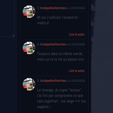
3.
bruleparlesillumines
Le 13/03/2026
Ah oui j'oubliais l'essentiel :
mafia d'
Lire la suite
4.
bruleparlesillumines
Le 13/03/2026
Toujours dans la même merde,
mais ça va la vie ça passe vite.
Lire la suite
5.
bruleparlesillumines
Le 13/03/2026
Le losange, du signe "lesieur",
j'ai fini par comprendre ce que
cela signifiait : los-ange => los
angeles ...