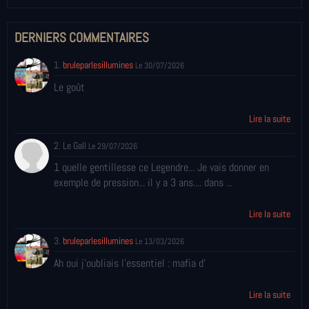
DERNIERS COMMENTAIRES
1.
bruleparlesillumines
Le 30/07/2026
Le goût
Lire la suite
2. Le Gall
Le 29/07/2026
1 quelle gentillesse ce Legendre... Je vais donner en
exemple de pression... il y a 3 ans.... dans ...
Lire la suite
3.
bruleparlesillumines
Le 13/03/2026
Ah oui j'oubliais l'essentiel : mafia d'
Lire la suite