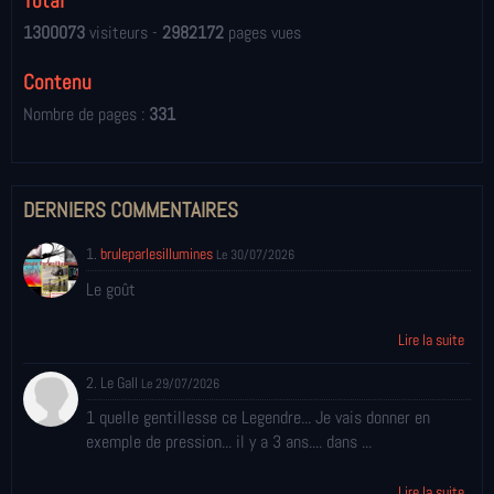
Total
1300073
visiteurs -
2982172
pages vues
Contenu
Nombre de pages :
331
DERNIERS COMMENTAIRES
1.
bruleparlesillumines
Le 30/07/2026
Le goût
Lire la suite
2. Le Gall
Le 29/07/2026
1 quelle gentillesse ce Legendre... Je vais donner en
exemple de pression... il y a 3 ans.... dans ...
Lire la suite