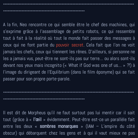
-------------------------------------------------------------------------------------
-----------------------------------------------------
A la fin, Neo rencontre ce qui semble être le chef des machines, qui
s’exprime grâce à l’assemblage de petits robots, ce qui ressemble
tout à fait à la réalité où tout le monde fait passer des messages à
ceux qui ne font partie du
pouvoir secret
. Cela fait que l’on ne voit
jamais les chefs, ceux qui tiennent les rênes. D’ailleurs, si personne ne
les a jamais vus, peut-être ne sont-ils pas sur terre… ou alors sont-ils
devant nos yeux mais incognito (« What if God was one of us… » ?!) à
l’image du dirigeant de l’Equlibrium (dans le film éponyme) qui se fait
passer pour son propre porte-parole.
-------------------------------------------------------------------------------------
-----------------------------------------------------
Il est dit de Morpheus qu’il ne faut surtout pas lui mentir car il sait
tout (grâce à «
l’œil
» évidemment. Peut-être est-ce un parallèle fait
entre les deux «
sombres monarques
» (IAM – L’empire du côté
obscur) qui débarquent chez les gens et à qui il vaut mieux ne pas