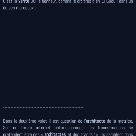
C'est la
Vérité
OU le bonheur, comme le dit très bien El Gaouli dans un
de ses morceaux :
-------------------------------------------------------------------------------------
-----------------------------------------------------
Dans le deuxième volet il est question de l’
architecte
de la matrice.
Sur un forum internet antimaconnique, les francs-macons se
prétendent être des «
architectes
, et des grands ! ». Ils semblent donc