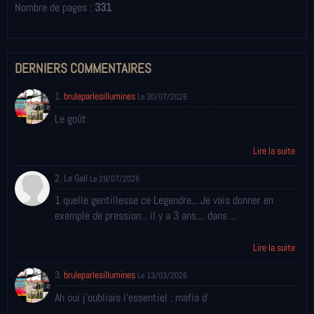
Nombre de pages :
331
DERNIERS COMMENTAIRES
1.
bruleparlesillumines
Le 30/07/2026
Le goût
Lire la suite
2. Le Gall
Le 29/07/2026
1 quelle gentillesse ce Legendre... Je vais donner en
exemple de pression... il y a 3 ans.... dans ...
Lire la suite
3.
bruleparlesillumines
Le 13/03/2026
Ah oui j'oubliais l'essentiel : mafia d'