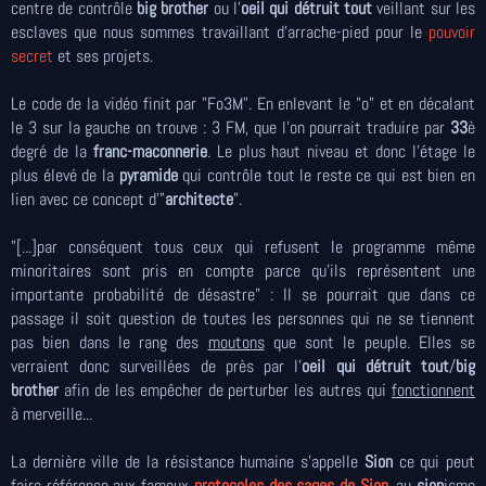
centre de contrôle
big brother
ou l'
oeil qui détruit tout
veillant sur les
esclaves que nous sommes travaillant d'arrache-pied pour le
pouvoir
secret
et ses projets.
Le code de la vidéo finit par "Fo3M". En enlevant le "o" et en décalant
le 3 sur la gauche on trouve : 3 FM, que l'on pourrait traduire par
33
è
degré de la
franc-maconnerie
. Le plus haut niveau et donc l'étage le
plus élevé de la
pyramide
qui contrôle tout le reste ce qui est bien en
lien avec ce concept d'"
architecte
".
"[...]par conséquent tous ceux qui refusent le programme même
minoritaires sont pris en compte parce qu'ils représentent une
importante probabilité de désastre" : Il se pourrait que dans ce
passage il soit question de toutes les personnes qui ne se tiennent
pas bien dans le rang des
moutons
que sont le peuple. Elles se
verraient donc surveillées de près par l'
oeil qui détruit tout
/
big
brother
afin de les empêcher de perturber les autres qui
fonctionnent
à merveille...
La dernière ville de la résistance humaine s’appelle
Sion
ce qui peut
faire référence aux fameux
protocoles des sages de
Sion
, au
sion
isme