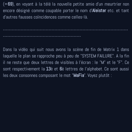
(=
69
), en voyant à la télé la nouvelle petite amie d'un meurtrier non
encore désigné comme coupable porter le nom d'
Aleister
etc. et tant
d'autres fausses coïncidences comme celles-là.
-------------------------------------------------------------------------------------
-----------------------------------------------------
Dans la vidéo qui suit nous avons la scène de fin de Matrix 1 dans
laquelle le plan se rapproche peu à peu de "SYSTEM FAILURE". A la fin
il ne reste que deux lettres de visibles à l'écran : le "M" et le "F". Ce
sont respectivement la
13
è et
6
è lettres de l'alphabet. Ce sont aussi
les deux consonnes composant le mot "
MaFia
". Voyez plutôt :