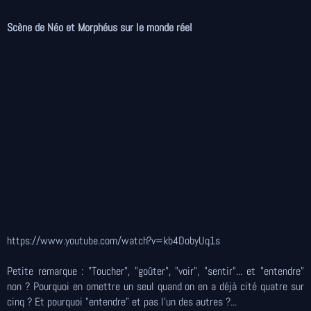
Scène de Néo et Morphéus sur le monde réel
https://www.youtube.com/watch?v=kb4DobyUq1s
Petite remarque : "Toucher", "goûter", "voir", "sentir"... et "entendre"
non ? Pourquoi en omettre un seul quand on en a déjà cité quatre sur
cinq ? Et pourquoi "entendre" et pas l'un des autres ?...