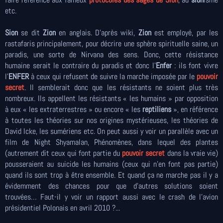
etc.
Sion
se dit
Zion
en anglais. D’après wiki,
Zion
est employé, par les
rastafaris principalement, pour décrire une sphère spirituelle saine, un
paradis, une sorte de Nirvana des sens. Donc, cette résistance
humaine serait le contraire du paradis et donc l’
Enfer
: ils font vivre
l’
ENFER
à ceux qui refusent de suivre la marche imposée par le
pouvoir
secret
. Il semblerait donc que les résistants ne soient plus très
nombreux. Ils appellent les résistants « les humains » par opposition
à eux « les extraterrestres » ou encore « les
reptiliens
», en référence
à toutes les théories sur nos origines mystérieuses, les théories de
David Icke, les sumériens etc. On peut aussi y voir un parallèle avec un
film de Night Shyamalan, Phénomènes, dans lequel des plantes
(autrement dit ceux qui font partie du
pouvoir secret
dans la vraie vie)
pousseraient au suicide les humains (ceux qui n’en font pas partie)
quand ils sont trop à être ensemble. Et quand ça ne marche pas il y a
évidemment des chances pour que d’autres solutions soient
trouvées… Faut-il y voir un rapport aussi avec le crash de l’avion
présidentiel Polonais en avril 2010 ?...