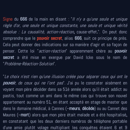
Signe
du
666
de la main en disant : "
Il n'y a qu'une seule et unique
règle d'or, une seule et unique constante, une seule et unique vérité
absolue : La causalité, action-réaction
,
cause-effet
.
". On peut donc
comprendre que le
pouvoir secret
, alias
666
, suit ce principe de près.
Cela peut donner des indications sur sa manière d'agir et sa façon de
penser. Cette loi "
action-réaction
" apparemment chère au
pouvoir
secret
a été mise en exergue par David Icke sous le nom de
"
Problème-Réaction-Solution
".
"
Le choix n'est rien qu'une illusion créée pour séparer ceux qui ont le
pouvoir
, de ceux qui ne l'ont pas
". J'ai pu le constater aisément en
voyant mon père décéder dans sa 51è année alors qu'il était addict au
pastis, tout comme un ami dans le même cas qui trouve son nouvel
appartement au numéro 51, en étant accepté en stage de master que
dans le domaine médical, à Cannes (~
meurs
,
décède
) ou au Cannet des
Maures (~
mort
) alors que mon père était malade et a été hospitalisé
,
en constatant que les deux derniers numéros de téléphone portable
d'une amie plutôt volage multipliant les conquêtes étaient 6 et 9