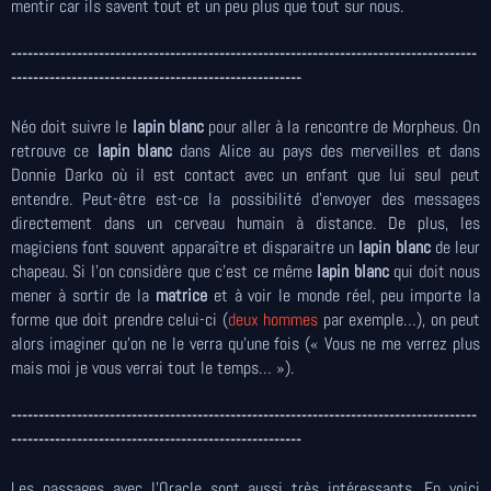
mentir car ils savent tout et un peu plus que tout sur nous.
-------------------------------------------------------------------------------------
-----------------------------------------------------
Néo doit suivre le
lapin blanc
pour aller à la rencontre de Morpheus. On
retrouve ce
lapin blanc
dans Alice au pays des merveilles et dans
Donnie Darko où il est contact avec un enfant que lui seul peut
entendre. Peut-être est-ce la possibilité d’envoyer des messages
directement dans un cerveau humain à distance. De plus, les
magiciens font souvent apparaître et disparaitre un
lapin blanc
de leur
chapeau. Si l’on considère que c’est ce même
lapin blanc
qui doit nous
mener à sortir de la
matrice
et à voir le monde réel, peu importe la
forme que doit prendre celui-ci (
deux hommes
par exemple…), on peut
alors imaginer qu’on ne le verra qu’une fois (« Vous ne me verrez plus
mais moi je vous verrai tout le temps… »).
-------------------------------------------------------------------------------------
-----------------------------------------------------
Les passages avec l'Oracle sont aussi très intéressants. En voici