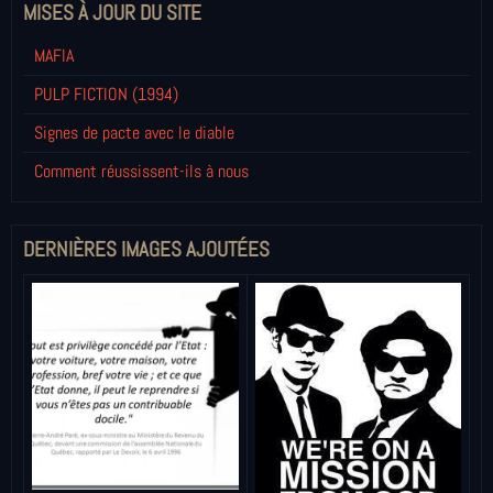
MISES À JOUR DU SITE
MAFIA
PULP FICTION (1994)
Signes de pacte avec le diable
Comment réussissent-ils à nous
DERNIÈRES IMAGES AJOUTÉES