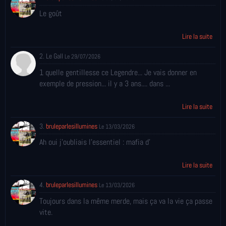
Le goût
Lire la suite
2. Le Gall
Le 29/07/2026
1 quelle gentillesse ce Legendre... Je vais donner en
exemple de pression... il y a 3 ans.... dans ...
Lire la suite
3.
bruleparlesillumines
Le 13/03/2026
Ah oui j'oubliais l'essentiel : mafia d'
Lire la suite
4.
bruleparlesillumines
Le 13/03/2026
Toujours dans la même merde, mais ça va la vie ça passe
vite.