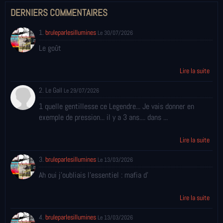
DERNIERS COMMENTAIRES
1.
bruleparlesillumines
Le 30/07/2026
Le goût
Lire la suite
2. Le Gall
Le 29/07/2026
1 quelle gentillesse ce Legendre... Je vais donner en
exemple de pression... il y a 3 ans.... dans ...
Lire la suite
3.
bruleparlesillumines
Le 13/03/2026
Ah oui j'oubliais l'essentiel : mafia d'
Lire la suite
4.
bruleparlesillumines
Le 13/03/2026