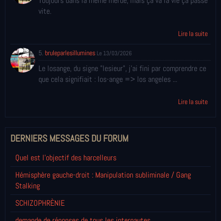
Toujours dans la même merde, mais ça va la vie ça passe
vite.
Lire la suite
5.
bruleparlesillumines
Le 13/03/2026
Le losange, du signe "lesieur", j'ai fini par comprendre ce
que cela signifiait : los-ange => los angeles ...
Lire la suite
DERNIERS MESSAGES DU FORUM
Quel est l'objectif des harcelleurs
Hémisphère gauche-droit : Manipulation subliminale / Gang
Stalking
SCHIZOPHRÈNIE
demande de réponses de tous les internautes