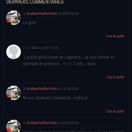
DERNIERS COMMENTAIRES
1.
bruleparlesillumines
Le 30/07/2026
Le goût
Lire la suite
2. Le Gall
Le 29/07/2026
1 quelle gentillesse ce Legendre... Je vais donner en
exemple de pression... il y a 3 ans.... dans ...
Lire la suite
3.
bruleparlesillumines
Le 13/03/2026
Ah oui j'oubliais l'essentiel : mafia d'
Lire la suite
4.
bruleparlesillumines
Le 13/03/2026