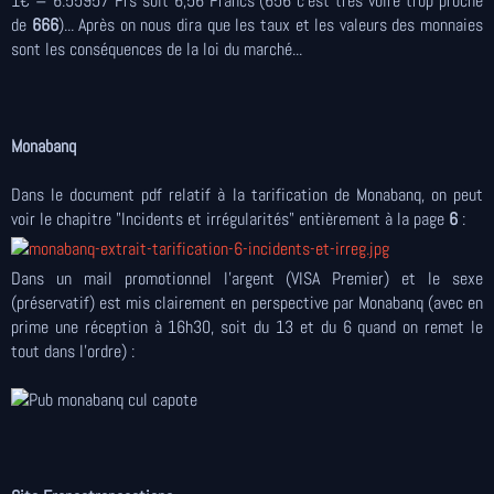
1€ = 6.55957 Frs soit 6,56 Francs (656 c'est très voire trop proche
de
666
)... Après on nous dira que les taux et les valeurs des monnaies
sont les conséquences de la loi du marché...
Monabanq
Dans le document pdf relatif à la tarification de Monabanq, on peut
voir le chapitre "Incidents et irrégularités" entièrement à la page
6
:
Dans un mail promotionnel l'argent (VISA Premier) et le sexe
(préservatif) est mis clairement en perspective par Monabanq (avec en
prime une réception à 16h30, soit du 13 et du 6 quand on remet le
tout dans l'ordre) :