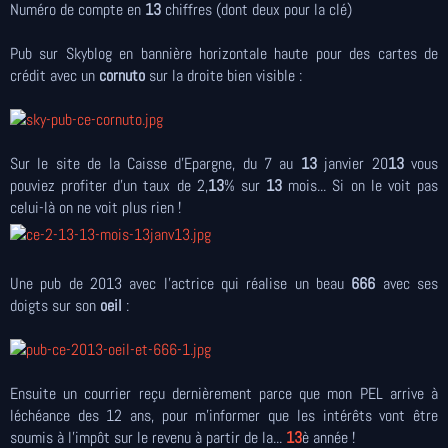
Numéro de compte en
13
chiffres (dont deux pour la clé)
Pub sur Skyblog en bannière horizontale haute pour des cartes de
crédit avec un
cornuto
sur la droite bien visible :
Sur le site de la Caisse d'Epargne, du 7 au
13
janvier 20
13
vous
pouviez profiter d'un taux de 2,
13
% sur
13
mois... Si on le voit pas
celui-là on ne voit plus rien !
Une pub de 2013 avec l'actrice qui réalise un beau
666
avec ses
doigts sur son
oeil
:
Ensuite un courrier reçu dernièrement parce que mon PEL arrive à
léchéance des 12 ans, pour m'informer que les intérêts vont être
soumis à l'impôt sur le revenu à partir de la...
13
è année !