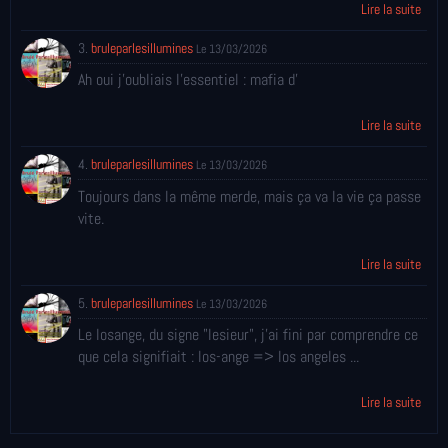
Lire la suite
3.
bruleparlesillumines
Le 13/03/2026
Ah oui j'oubliais l'essentiel : mafia d'
Lire la suite
4.
bruleparlesillumines
Le 13/03/2026
Toujours dans la même merde, mais ça va la vie ça passe
vite.
Lire la suite
5.
bruleparlesillumines
Le 13/03/2026
Le losange, du signe "lesieur", j'ai fini par comprendre ce
que cela signifiait : los-ange => los angeles ...
Lire la suite