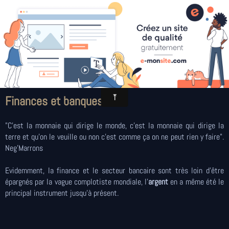
Le pouvoir secret mondial et français en détail -
Pour les vrais
Ses signes/symboles, objectifs, technologies, méthodes,
cibles/victimes, états d'esprit
Finances et banques
"C'est la monnaie qui dirige le monde, c'est la monnaie qui dirige la
terre et qu'on le veuille ou non c'est comme ça on ne peut rien y faire".
Neg'Marrons
Evidemment, la finance et le secteur bancaire sont très loin d'être
épargnés par la vague complotiste mondiale, l'
argent
en a même été le
principal instrument jusqu'à présent.