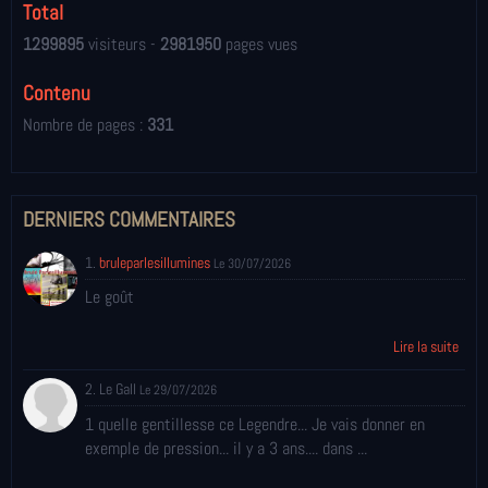
Total
1299895
visiteurs -
2981950
pages vues
Contenu
Nombre de pages :
331
DERNIERS COMMENTAIRES
1.
bruleparlesillumines
Le 30/07/2026
Le goût
Lire la suite
2. Le Gall
Le 29/07/2026
1 quelle gentillesse ce Legendre... Je vais donner en
exemple de pression... il y a 3 ans.... dans ...