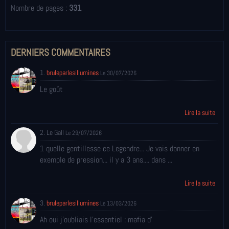
Nombre de pages :
331
DERNIERS COMMENTAIRES
1.
bruleparlesillumines
Le 30/07/2026
Le goût
Lire la suite
2. Le Gall
Le 29/07/2026
1 quelle gentillesse ce Legendre... Je vais donner en
exemple de pression... il y a 3 ans.... dans ...
Lire la suite
3.
bruleparlesillumines
Le 13/03/2026
Ah oui j'oubliais l'essentiel : mafia d'