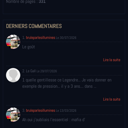
Nombre de pages :
331
DERNIERS COMMENTAIRES
1.
bruleparlesillumines
Le 30/07/2026
Le goût
Lire la suite
2. Le Gall
Le 29/07/2026
1 quelle gentillesse ce Legendre... Je vais donner en
exemple de pression... il y a 3 ans.... dans ...
Lire la suite
3.
bruleparlesillumines
Le 13/03/2026
Ah oui j'oubliais l'essentiel : mafia d'