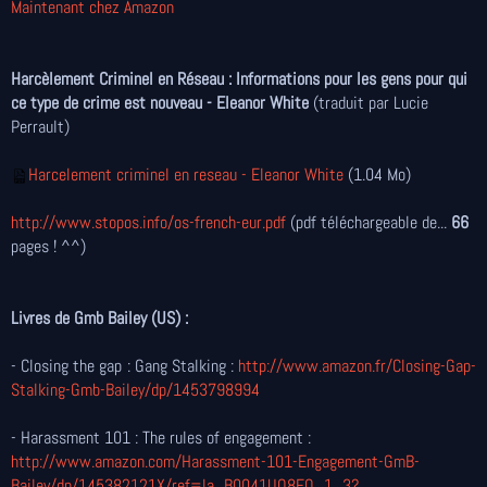
Maintenant chez Amazon
Harcèlement Criminel en Réseau : Informations pour les gens pour qui
ce type de crime est nouveau - Eleanor White
(traduit par Lucie
Perrault)
Harcelement criminel en reseau - Eleanor White
(1.04 Mo)
http://www.stopos.info/os-french-eur.pdf
(pdf téléchargeable de...
66
pages ! ^^)
Livres de Gmb Bailey (US) :
- Closing the gap : Gang Stalking :
http://www.amazon.fr/Closing-Gap-
Stalking-Gmb-Bailey/dp/1453798994
- Harassment 101 : The rules of engagement :
http://www.amazon.com/Harassment-101-Engagement-GmB-
Bailey/dp/145382121X/ref=la_B0041UO8EO_1_3?