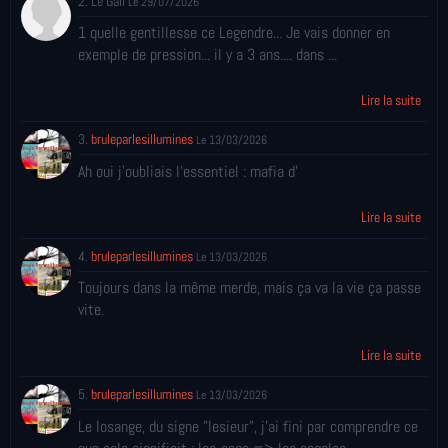
2. Le Gall
Le 29/07/2026
1 quelle gentillesse ce Legendre... Je vais donner en
exemple de pression... il y a 3 ans.... dans ...
Lire la suite
3.
bruleparlesillumines
Le 13/03/2026
Ah oui j'oubliais l'essentiel : mafia d'
Lire la suite
4.
bruleparlesillumines
Le 13/03/2026
Toujours dans la même merde, mais ça va la vie ça passe
vite.
Lire la suite
5.
bruleparlesillumines
Le 13/03/2026
Le losange, du signe "lesieur", j'ai fini par comprendre ce