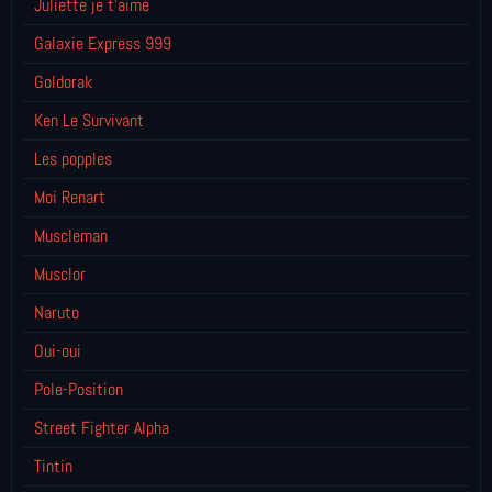
Juliette je t’aime
Galaxie Express 999
Goldorak
Ken Le Survivant
Les popples
Moi Renart
Muscleman
Musclor
Naruto
Oui-oui
Pole-Position
Street Fighter Alpha
Tintin