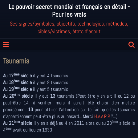
Le pouvoir secret mondial et français en détail -
Pour les vrais
Ses signes/symboles, objectifs, technologies, méthodes,
cibles/victimes, états d'esprit
Tsunamis
ème
Au 17
siècle
il y eut 4 tsunamis
ème
Au 18
siècle
il y eut 8 tsunamis
ème
Au 19
siècle
il y eut 5 tsunamis
ème
Au 20
siècle
il y eut
13
tsunamis (Peut-être y en a-t-il eu 12 ou
peut-être 14, à vérifier, mais il aurait été choisi d'en mettre
précisément
13
pour attirer l'attention sur le fait que les tsunamis
n'appartiennent peut-être plus au hasard... Merci
H.A.A.R.P.
?...)
ème
ème
Au 21
siècle
il y en a déjà eu 4 en 2011 alors qu’au 20
siècle le
ème
4
avait eu lieu en 1933