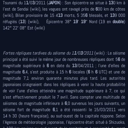
Tsunami du 1
1
/0
3
/2011 (
JAPON
) : Son épicentre se situe à
13
0 km à
l'est de Sendai (wiki), les vagues ont ravagé près de
6
00 km de côtes
(wiki), Bilan provisoire de 15 4
13
morts, 5 35
6
blessés, et
13
9 000
réfugiés (
13
) (wiki),
Épicentre 38°
19
′
19
″ Nord (19 en
double
)
142° 22′ 08″ Est (wiki)
Fortes répliques tardives
du séisme du 1
1
/0
3
/2011
(wiki) : Le séisme
principal a été suivi le même jour de nombreuses répliques dont 5
6
de
magnitude supérieure à
6
en date du
13
/04/2011 ; l’une d’elles de
magnitude
6
,4, s’est produite à 15 h
6
locales (
6
h
6
UTC) et une de
magnitude 7,1 environ quarante minutes plus tard. Les autorités
japonaises craignaient dans les répliques à venir la haute probabilité
de voir l’une d’elles atteindre une magnitude supérieure à 7, ce qui
s'est effectivement produit le 7 avril. Sans compter une multitude de
séismes de magnitude inférieure à
6
,0 survenus les jours suivants, un
séisme fort de magnitude
6
,1 a été ressenti le 15/03/2011 vers
14 h 30 (heure française), au sud-ouest de la capitale nippone. Selon
l'Agence de météorologie japonaise, l'épicentre était situé à Shizuoka,