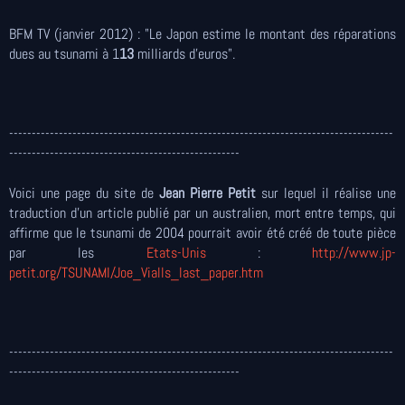
BFM TV (janvier 2012) : "Le Japon estime le montant des réparations
dues au tsunami à 1
13
milliards d'euros".
-------------------------------------------------------------------------------------
---------------------------------------------------
Voici une page du site de
Jean Pierre Petit
sur lequel il réalise une
traduction d'un article publié par un australien, mort entre temps, qui
affirme que le tsunami de 2004 pourrait avoir été créé de toute pièce
par les
Etats-Unis
:
http://www.jp-
petit.org/TSUNAMI/Joe_Vialls_last_paper.htm
-------------------------------------------------------------------------------------
---------------------------------------------------