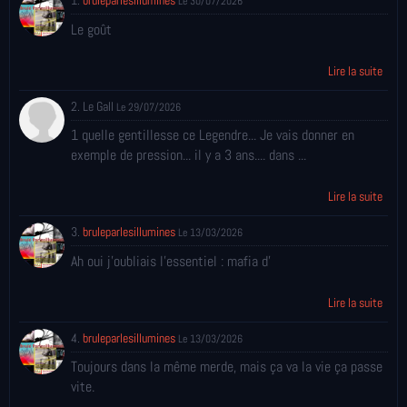
1.
bruleparlesillumines
Le 30/07/2026
Le goût
Lire la suite
2. Le Gall
Le 29/07/2026
1 quelle gentillesse ce Legendre... Je vais donner en
exemple de pression... il y a 3 ans.... dans ...
Lire la suite
3.
bruleparlesillumines
Le 13/03/2026
Ah oui j'oubliais l'essentiel : mafia d'
Lire la suite
4.
bruleparlesillumines
Le 13/03/2026
Toujours dans la même merde, mais ça va la vie ça passe
vite.