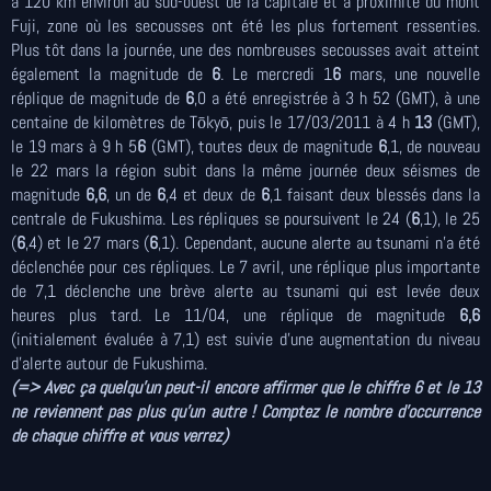
à 120 km environ au sud-ouest de la capitale et à proximité du mont
Fuji, zone où les secousses ont été les plus fortement ressenties.
Plus tôt dans la journée, une des nombreuses secousses avait atteint
également la magnitude de
6
. Le mercredi 1
6
mars, une nouvelle
réplique de magnitude de
6
,0 a été enregistrée à 3 h 52 (GMT), à une
centaine de kilomètres de Tōkyō, puis le 17/03/2011 à 4 h
13
(GMT),
le 19 mars à 9 h 5
6
(GMT), toutes deux de magnitude
6
,1, de nouveau
le 22 mars la région subit dans la même journée deux séismes de
magnitude
6,6
, un de
6
,4 et deux de
6
,1 faisant deux blessés dans la
centrale de Fukushima. Les répliques se poursuivent le 24 (
6
,1), le 25
(
6
,4) et le 27 mars (
6
,1). Cependant, aucune alerte au tsunami n'a été
déclenchée pour ces répliques. Le 7 avril, une réplique plus importante
de 7,1 déclenche une brève alerte au tsunami qui est levée deux
heures plus tard. Le 11/04, une réplique de magnitude
6,6
(initialement évaluée à 7,1) est suivie d'une augmentation du niveau
d'alerte autour de Fukushima.
(=> Avec ça quelqu’un peut-il encore affirmer que le chiffre 6 et le 13
ne reviennent pas plus qu’un autre ! Comptez le nombre d'occurrence
de chaque chiffre et vous verrez)