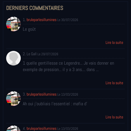
DERNIERS COMMENTAIRES
1.
bruleparlesillumines
Le 30/07/2026
Le goût
Lire la suite
2. Le Gall
Le 29/07/2026
1 quelle gentillesse ce Legendre... Je vais donner en
exemple de pression... il y a 3 ans.... dans ...
Lire la suite
3.
bruleparlesillumines
Le 13/03/2026
Ah oui j'oubliais l'essentiel : mafia d'
Lire la suite
4.
bruleparlesillumines
Le 13/03/2026