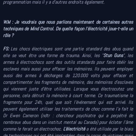
programmation mais il y a d'autres endroits également.
W.M : Je voudrais que nous parlions maintenant de certaines autres
techniques de Mind Control. De quelle façon l'électricité joue-t-elle un
rôle ?
FS:
Les chocs électriques sont une partie standard des abus quand
elle se veut être une forme de trauma. Ainsi, les "
Stun Guns
", les
armes à électrochocs sont des outils standards pour faire obéir les
esclaves mais aussi pour effacer les mémoires. Ils peuvent employer
aussi des armes à décharges de 120.000 volts pour effacer et
compartimenter les fragments de mémoire, des mémoires d'esclaves
qui viennent juste d'être utilisées. Lorsque vous électrocutez une
personne, cela détruit la mémoire à court terme. Ce traumatisme la
fragmente pour 24h, quel que soit l'événement qui est arrivé. Ils
peuvent également utiliser les traitements de choc comme l'a fait le
Dr Ewen Cameron (ndtr : chercheur psychiatre qui a perpétré de
nombreux abus dans un institut mental au Canada) pour éclater l'âme
comme le ferait un électrochoc.
L'électricité
a été utilisée par le biais
de technologies qui ont été implantées dans le corps de victimes mais