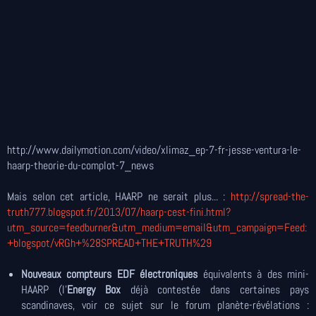
http://www.dailymotion.com/video/xlimaz_ep-7-fr-jesse-ventura-le-
haarp-theorie-du-complot-7_news
Mais selon cet article, HAARP ne serait plus... :
http://spread-the-
truth777.blogspot.fr/2013/07/haarp-cest-fini.html?
utm_source=feedburner&utm_medium=email&utm_campaign=Feed:
+blogspot/vRGh+%28SPREAD+THE+TRUTH%29
Nouveaux compteurs EDF électroniques
équivalents à des mini-
HAARP (l'
Energy Box
déjà contestée dans certaines pays
scandinaves, voir ce sujet sur le forum planète-révélations :