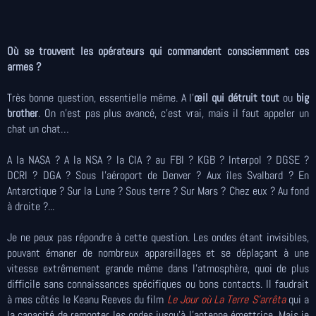
Où se trouvent les opérateurs qui commandent consciemment ces
armes ?
Très bonne question, essentielle même. A l’
œil qui détruit tout
ou
big
brother
. On n’est pas plus avancé, c’est vrai, mais il faut appeler un
chat un chat…
A la NASA ? A la NSA ? la CIA ? au FBI ? KGB ? Interpol ? DGSE ?
DCRI ? DGA ? Sous l’aéroport de Denver ? Aux îles Svalbard ? En
Antarctique ? Sur la Lune ? Sous terre ? Sur Mars ? Chez eux ? Au fond
à droite ?...
Je ne peux pas répondre à cette question. Les ondes étant invisibles,
pouvant émaner de nombreux appareillages et se déplaçant à une
vitesse extrêmement grande même dans l’atmosphère, quoi de plus
difficile sans connaissances spécifiques ou bons contacts. Il faudrait
à mes côtés le Keanu Reeves du film
Le Jour où La Terre S’arrêta
qui a
la capacité de remonter les ondes jusqu’à l’antenne émettrice. Mais je