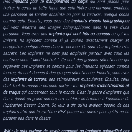
Des
implants pour la manipulation du corps
qui sont placés pour
traiter le corps de telle façon que cela libère une hormone, empêche
une personne de tomber enceinte ou pour la torturer, quelque chose
comme cela. Ensuite, vous avez des
implants visuels holographiques
qui vont émettre des images holographiques dans la tête d'une
personne. Vous avez des
implants qui sont liés au cerveau
ou qui les
imitent. Ils agissent comme si je voulais directement charger et
enregistrer quelque chose dans le cerveau. Ce sont des implants très
secrets. Les implants ne sont pas employés partout avec tous les
esclaves sous " Mind Control ". Ce sont des groupes sélectionnés qui
reçoivent ces implants et comme pour les implants agissant comme
leurres, ils sont donnés à des groupes sélectionnés. Ensuite, vous avez
des
implants de torture
, des stimulateurs musculaires. Ensuite, celui
dont tout le monde a entendu parler : les
implants d'identification
et
de traque
qui concernent tout le monde. C'est le genre d'implants que
l'on a donné en grand nombre aux soldats américains à l'occasion de
l'opération Desert Storm. On leur a dit qu'ils avaient besoin de ces
implants afin que le système GPS puisse les suivre pour qu'ils ne se
perdent pas dans le désert.
W.M : Je suis curieux de savoir comment on implante aujourd'hui ces