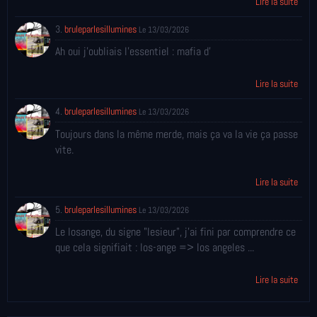
Lire la suite
3.
bruleparlesillumines
Le 13/03/2026
Ah oui j'oubliais l'essentiel : mafia d'
Lire la suite
4.
bruleparlesillumines
Le 13/03/2026
Toujours dans la même merde, mais ça va la vie ça passe
vite.
Lire la suite
5.
bruleparlesillumines
Le 13/03/2026
Le losange, du signe "lesieur", j'ai fini par comprendre ce
que cela signifiait : los-ange => los angeles ...
Lire la suite