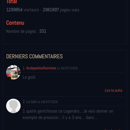
Total
1299854
visiteurs -
2981897
pages vues
Contenu
Nombre de pages :
331
DERNIERS COMMENTAIRES
1.
bruleparlesillumines
Le 30/07/2026
Le goût
Lire la suite
2. Le Gall
Le 29/07/2026
1 quelle gentillesse ce Legendre... Je vais donner en
exemple de pression... il y a 3 ans.... dans ...