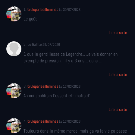
1.
bruleparlesillumines
Le 30/07/2026
Le goût
Lire la suite
2. Le Gall
Le 29/07/2026
1 quelle gentillesse ce Legendre... Je vais donner en
exemple de pression... il y a 3 ans.... dans ...
Lire la suite
3.
bruleparlesillumines
Le 13/03/2026
Ah oui j'oubliais l'essentiel : mafia d'
Lire la suite
4.
bruleparlesillumines
Le 13/03/2026
Toujours dans la même merde, mais ça va la vie ça passe