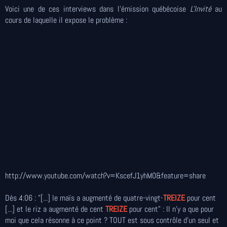
Voici une de ces interviews dans l'émission québécoise
L'Invité
au
cours de laquelle il expose le problème :
http://www.youtube.com/watch?v=KscefJ1yhM0&feature=share
Dès 4:06 : "[...] le maïs a augmenté de quatre-vingt-
TREIZE
pour cent
[...] et le riz a augmenté de cent
TREIZE
pour cent" : Il n'y a que pour
moi que cela résonne à ce point ? TOUT est sous contrôle d'un seul et