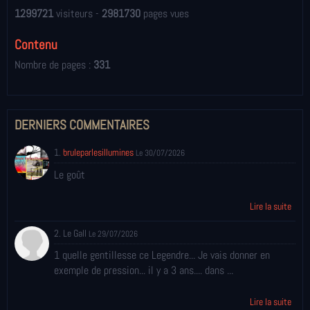
1299721
visiteurs -
2981730
pages vues
Contenu
Nombre de pages :
331
DERNIERS COMMENTAIRES
1.
bruleparlesillumines
Le 30/07/2026
Le goût
Lire la suite
2. Le Gall
Le 29/07/2026
1 quelle gentillesse ce Legendre... Je vais donner en
exemple de pression... il y a 3 ans.... dans ...
Lire la suite