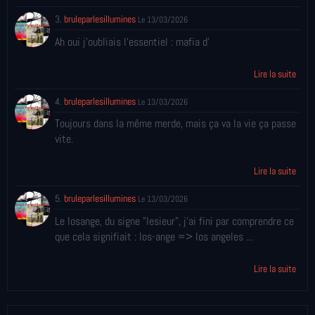
3.
bruleparlesillumines
Le 13/03/2026
Ah oui j'oubliais l'essentiel : mafia d'
Lire la suite
4.
bruleparlesillumines
Le 13/03/2026
Toujours dans la même merde, mais ça va la vie ça passe
vite.
Lire la suite
5.
bruleparlesillumines
Le 13/03/2026
Le losange, du signe "lesieur", j'ai fini par comprendre ce
que cela signifiait : los-ange => los angeles ...
Lire la suite