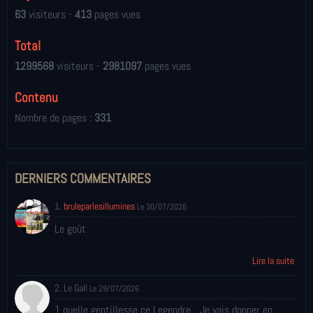
63
visiteurs -
413
pages vues
Total
1299568
visiteurs -
2981097
pages vues
Contenu
Nombre de pages :
331
DERNIERS COMMENTAIRES
1.
bruleparlesillumines
Le 30/07/2026
Le goût
Lire la suite
2. Le Gall
Le 29/07/2026
1 quelle gentillesse ce Legendre... Je vais donner en