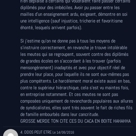
n'en déplaise à certains qui voudraient faire passer certains
diplômés pour des imbéciles. Avoir pu passer entre les
mailles d'un enseignement ardu, exigeant, démontre en soi
une intelligence (sauf injustice, tricherie et favoritisme
éhonté, lesquels arrivent parfois).
Si j'estime qu'on ne donne pas à tous les moyens de
s'instruire correctement, en revanche je trouve intolérable
les meutes qui se regroupent, souvent contre des diplômés
de grandes écoles en s'accordant à les trouver (parfois
mensongèrement) inadaptés et avec pour objectif réel de
prendre leur place, pour laquelle ils ne sont eux-mêmes pas
plus compétents. Le harcèlement moral existe aussi en bas,
contre le supérieur hiérarchique, cela s'est vu maintes fois,
en entreprise notamment. Et ces meutes ne sont pas
composées uniquement de revanchards populaires aux allures
de syndicalistes, elles sont très souvent le fait de riches fils
de famille embourbés dans leur cancritude.
GROSSE MERDE TON CITE CES DU CACA EN BOITE HAHAHHA
4. DDOS PEUT ETRE
Le 14/06/2016