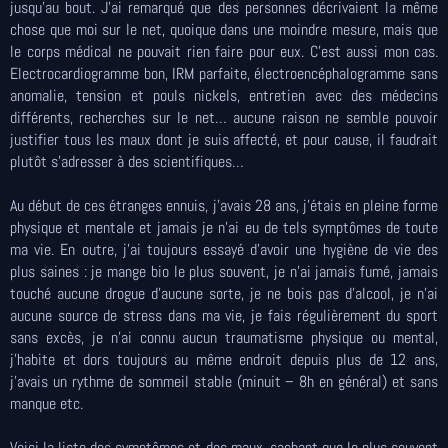
jusqu’au bout. J’ai remarqué que des personnes décrivaient la même
chose que moi sur le net, quoique dans une moindre mesure, mais que
le corps médical ne pouvait rien faire pour eux. C’est aussi mon cas.
Electrocardiogramme bon, IRM parfaite, électroencéphalogramme sans
anomalie, tension et pouls nickels, entretien avec des médecins
différents, recherches sur le net… aucune raison ne semble pouvoir
justifier tous les maux dont je suis affecté, et pour cause, il faudrait
plutôt s’adresser à des scientifiques…
Au début de ces étranges ennuis, j’avais 28 ans, j’étais en pleine forme
physique et mentale et jamais je n’ai eu de tels symptômes de toute
ma vie. En outre, j’ai toujours essayé d’avoir une hygiène de vie des
plus saines : je mange bio le plus souvent, je n’ai jamais fumé, jamais
touché aucune drogue d’aucune sorte, je ne bois pas d’alcool, je n’ai
aucune source de stress dans ma vie, je fais régulièrement du sport
sans excès, je n’ai connu aucun traumatisme physique ou mental,
j’habite et dors toujours au même endroit depuis plus de 12 ans,
j’avais un rythme de sommeil stable (minuit – 8h en général) et sans
manque etc.
Voici la liste des symptômes et des maux, sachant que le plus souvent