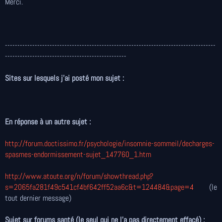
Merci.
-------------------------------------------------------------------------------------
-------------------------------------------------
Sites sur lesquels j'ai posté mon sujet :
En réponse à un autre sujet :
http://forum.doctissimo.fr/psychologie/insomnie-sommeil/decharges-
spasmes-endormissement-sujet_147760_1.htm
http://www.atoute.org/n/forum/showthread.php?
s=2065fa281f49c541cf4bf642ff52aa6c&t=124484&page=4
(le
tout dernier message)
Sujet sur forums santé (le seul qui ne l’a pas directement effacé) :