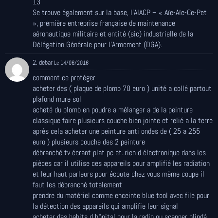
13
Se trouve également sur la base, l’AIACP – « Aïe-Aïe-Ce-Pet
», première entreprise française de maintenance
aéronautique militaire et entité (sic) industrielle de la
Délégation Générale pour l’Armement (DGA).
2. debar
Le 14/06/2016
comment ce protéger
acheter des ( plaque de plomb 70 euro ) unité a collé partout
plafond mure sol
acheté du plomb en poudre a mélanger a de la peinture
classique faire plusieurs couche bien jointe et relié a la terre
après cela acheter une peinture anti ondes de ( 25 a 255
euro ) plusieurs couche des 2 peinture
débranché tv écrant plat pc et..rien d électronique dans les
pièces car il utilise ces appareils pour amplifié les radiation
et leur haut parleurs pour écoute chez vous mème coupe il
faut les débranché totalement
prendre du matériel comme enceinte blue tool avec file pour
la détection des appareils qui amplifie leur signal
acheter des habits d hôpital pour la radio ou scanner blindé