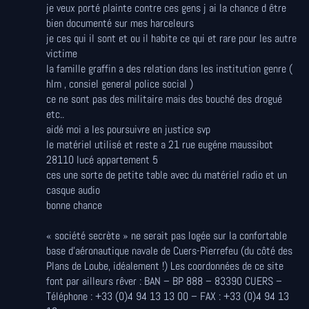
je veux porté plainte contre ces gens j ai la chance d être
bien documenté sur mes harceleurs
je ces qui il sont et ou il habite ce qui et rare pour les autre
victime
la famille graffin a des relation dans les institution genre (
hlm , consiel general police social )
ce ne sont pas des militaire mais des bouché des drogué
etc..
aidé moi a les poursuivre en justice svp
le matériel utilisé et reste a 21 rue eugéne maussibot
28110 lucé appartement 5
ces une sorte de petite table avec du matériel radio et un
casque audio
bonne chance
« société secrète » ne serait pas logée sur la confortable
base d’aéronautique navale de Cuers-Pierrefeu (du côté des
Plans de Loube, idéalement !) Les coordonnées de ce site
font par ailleurs rêver : BAN – BP 888 – 83390 CUERS –
Téléphone : +33 (0)4 94 13 13 00 – FAX : +33 (0)4 94 13