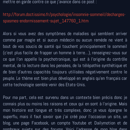
mettre en garde contre ce que j’avance dans ce post :
http://forum.doctissimo.fr/psychologie/insomnie-sommeil/decharges-
spasmes-endormissement-sujet_147760_1.htm
Alors si vous avez des symptômes de maladies qui semblent arriver
comme par magie et si aucun médecin ou aucun remède ne vient à
bout de vos soucis de santé qui touchent principalement le sommeil
(c’est plus facile de frapper un homme à terre…), renseignez-vous sur
ce que l’on appelle la psychotronique, qui est à l’origine du contrôle
mental, de la lecture dans les pensées, de la télépathie synthétique et
de bien d’autres capacités toujours utilisées négativement contre le
peuple. Le thème est bien plus développé en anglais qu’en français car
cette technologie semble venir des Etats-Unis.
Pour ma part, cela est survenu dans un contexte bien précis donc je
connais plus ou moins les raisons et ceux qui en sont à l’origine. Mais
mon histoire est longue et très complexe, donc je vous épargne le
superflu, mais il faut savoir que j’ai créé pour l’occasion un site, un
blog, une page Facebook, un compte Youtube et Dailymotion et de
nombreux sujets sur des forums. Voici l’adresse de mon blog dans