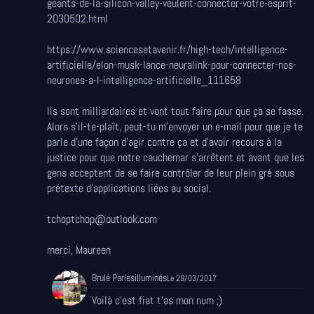
geants-de-la-silicon-valley-veulent-connecter-votre-esprit-
2030502.html
https://www.sciencesetavenir.fr/high-tech/intelligence-
artificielle/elon-musk-lance-neuralink-pour-connecter-nos-
neurones-a-l-intelligence-artificielle_111658
Ils sont milliardaires et vont tout faire pour que ça se fasse.
Alors s'il-te-plaît, peut-tu m'envoyer un e-mail pour que je te
parle d'une façon d'agir contre ça et d'avoir recours à la
justice pour que notre cauchemar s'arrêtent et avant que les
gens acceptent de se faire contrôler de leur plein gré sous
prétexte d'applications liées au social.
tchoptchop@outlook.com
merci, Maureen
Brulé Parlesilluminés
Le 29/03/2017
Voilà c'est fiat t'as mon num ;)