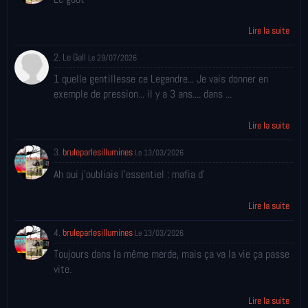
Lire la suite
2. Le Gall
Le 29/07/2026
1 quelle gentillesse ce Legendre... Je vais donner en
exemple de pression... il y a 3 ans.... dans ...
Lire la suite
3.
bruleparlesillumines
Le 13/03/2026
Ah oui j'oubliais l'essentiel : mafia d'
Lire la suite
4.
bruleparlesillumines
Le 13/03/2026
Toujours dans la même merde, mais ça va la vie ça passe
vite.
Lire la suite