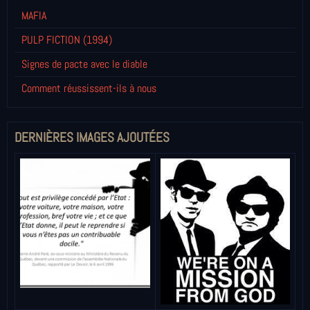
MAFIA
PULP FICTION (1994)
Signes de pacte avec le diable
Comment réussissent-ils à nous
DERNIÈRES IMAGES AJOUTÉES