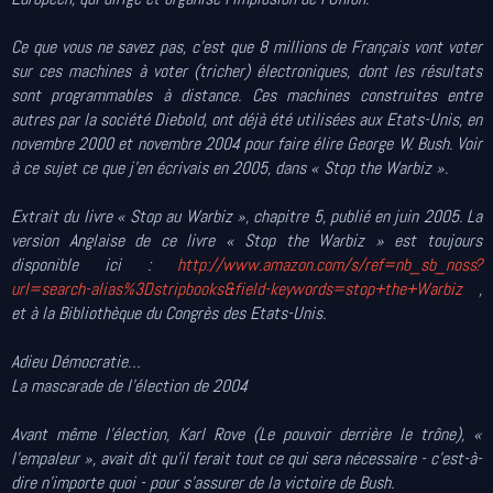
Ce que vous ne savez pas, c’est que 8 millions de Français vont voter
sur ces machines à voter (tricher) électroniques, dont les résultats
sont programmables à distance. Ces machines construites entre
autres par la société Diebold, ont déjà été utilisées aux Etats-Unis, en
novembre 2000 et novembre 2004 pour faire élire George W. Bush. Voir
à ce sujet ce que j’en écrivais en 2005, dans « Stop the Warbiz ».
Extrait du livre « Stop au Warbiz », chapitre 5, publié en juin 2005. La
version Anglaise de ce livre « Stop the Warbiz » est toujours
disponible ici :
http://www.amazon.com/s/ref=nb_sb_noss?
url=search-alias%3Dstripbooks&field-keywords=stop+the+Warbiz
,
et à la Bibliothèque du Congrès des Etats-Unis.
Adieu Démocratie…
La mascarade de l’élection de 2004
Avant même l’élection, Karl Rove (Le pouvoir derrière le trône), «
l’empaleur », avait dit qu’il ferait tout ce qui sera nécessaire - c’est-à-
dire n’importe quoi - pour s’assurer de la victoire de Bush.