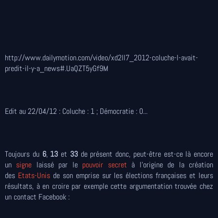
http://www.dailymotion.com/video/xd2ll7_2012-coluche-l-avait-
predit-il-y-a_news#.UaQZT5yGf9M
Edit au 22/04/12 : Coluche : 1 ; Démocratie : 0...
Toujours du
6
,
13
et
33
de présent donc, peut-être est-ce là encore
un
signe
laissé par le
pouvoir secret
à l'origine de la création
des
Etats-Unis
de son emprise sur les élections françaises et leurs
résultats, à en croire par exemple cette argumentation trouvée chez
un contact Facebook :