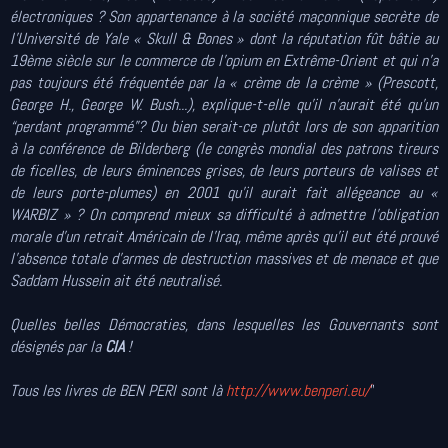
électroniques ? Son appartenance à la société maçonnique secrète de
l’Université de Yale « Skull & Bones » dont la réputation fût bâtie au
19ème siècle sur le commerce de l’opium en Extrême-Orient et qui n’a
pas toujours été fréquentée par la « crème de la crème » (Prescott,
George H., George W. Bush...), explique-t-elle qu’il n’aurait été qu’un
“perdant programmé”? Ou bien serait-ce plutôt lors de son apparition
à la conférence de Bilderberg (le congrès mondial des patrons tireurs
de ficelles, de leurs éminences grises, de leurs porteurs de valises et
de leurs porte-plumes) en 2001 qu’il aurait fait allégeance au «
WARBIZ » ? On comprend mieux sa difficulté à admettre l’obligation
morale d’un retrait Américain de l’Iraq, même après qu’il eut été prouvé
l’absence totale d’armes de destruction massives et de menace et que
Saddam Hussein ait été neutralisé.
Quelles belles Démocraties, dans lesquelles les Gouvernants sont
désignés par la
CIA
!
Tous les livres de BEN PERI sont là
http://www.benperi.eu/
"