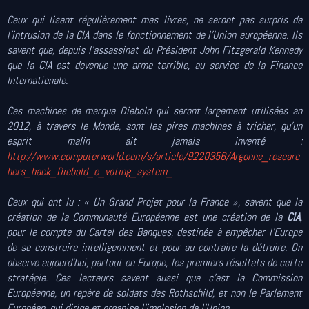
Ceux qui lisent régulièrement mes livres, ne seront pas surpris de
l’intrusion de la CIA dans le fonctionnement de l’Union européenne. Ils
savent que, depuis l’assassinat du Président John Fitzgerald Kennedy
que la CIA est devenue une arme terrible, au service de la Finance
Internationale.
Ces machines de marque Diebold qui seront largement utilisées an
2012, à travers le Monde, sont les pires machines à tricher, qu’un
esprit malin ait jamais inventé :
http://www.computerworld.com/s/article/9220356/Argonne_researc
hers_hack_Diebold_e_voting_system_
Ceux qui ont lu : « Un Grand Projet pour la France », savent que la
création de la Communauté Européenne est une création de la
CIA
,
pour le compte du Cartel des Banques, destinée à empêcher l’Europe
de se construire intelligemment et pour au contraire la détruire. On
observe aujourd’hui, partout en Europe, les premiers résultats de cette
stratégie. Ces lecteurs savent aussi que c’est la Commission
Européenne, un repère de soldats des Rothschild, et non le Parlement
Européen, qui dirige et organise l’implosion de l’Union.