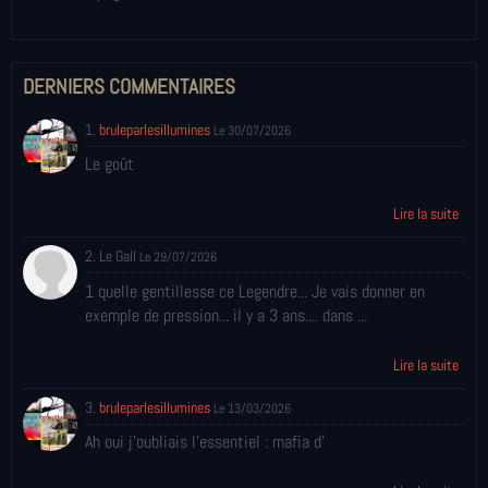
DERNIERS COMMENTAIRES
1.
bruleparlesillumines
Le 30/07/2026
Le goût
Lire la suite
2. Le Gall
Le 29/07/2026
1 quelle gentillesse ce Legendre... Je vais donner en
exemple de pression... il y a 3 ans.... dans ...
Lire la suite
3.
bruleparlesillumines
Le 13/03/2026
Ah oui j'oubliais l'essentiel : mafia d'