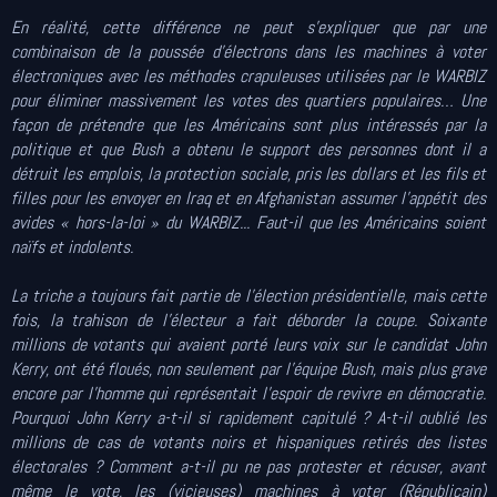
En réalité, cette différence ne peut s’expliquer que par une
combinaison de la poussée d’électrons dans les machines à voter
électroniques avec les méthodes crapuleuses utilisées par le WARBIZ
pour éliminer massivement les votes des quartiers populaires… Une
façon de prétendre que les Américains sont plus intéressés par la
politique et que Bush a obtenu le support des personnes dont il a
détruit les emplois, la protection sociale, pris les dollars et les fils et
filles pour les envoyer en Iraq et en Afghanistan assumer l’appétit des
avides « hors-la-loi » du WARBIZ... Faut-il que les Américains soient
naïfs et indolents.
La triche a toujours fait partie de l’élection présidentielle, mais cette
fois, la trahison de l’électeur a fait déborder la coupe. Soixante
millions de votants qui avaient porté leurs voix sur le candidat John
Kerry, ont été floués, non seulement par l’équipe Bush, mais plus grave
encore par l’homme qui représentait l’espoir de revivre en démocratie.
Pourquoi John Kerry a-t-il si rapidement capitulé ? A-t-il oublié les
millions de cas de votants noirs et hispaniques retirés des listes
électorales ? Comment a-t-il pu ne pas protester et récuser, avant
même le vote, les (vicieuses) machines à voter (Républicain)