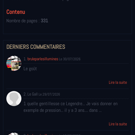
Contenu
Nombre de pages :
331
DERNIERS COMMENTAIRES
1.
bruleparlesillumines
Le 30/07/2026
Le goût
Lire la suite
2. Le Gall
Le 29/07/2026
1 quelle gentillesse ce Legendre... Je vais donner en
exemple de pression... il y a 3 ans.... dans ...
Lire la suite