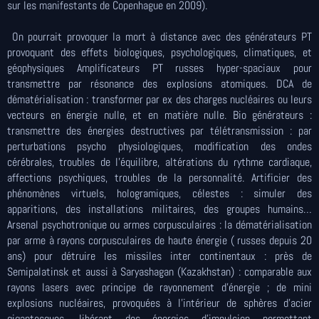
sur les manifestants de Copenhague en 2009).
On pourrait provoquer la mort à distance avec des générateurs PT
provoquant des effets biologiques, psychologiques, climatiques, et
géophysiques Amplificateurs PT russes hyper-spaciaux pour
transmettre par résonance des explosions atomiques. DCA de
dématérialisation : transformer par ex des charges nucléaires ou leurs
vecteurs en énergie nulle, et en matière nulle. Bio générateurs :
transmettre des énergies destructives par télétransmission : par
perturbations psycho physiologiques, modification des ondes
cérébrales, troubles de l’équilibre, altérations du rythme cardiaque,
affections psychiques, troubles de la personnalité. Artificier des
phénomènes virtuels, hologramiques, célestes : simuler des
apparitions, des installations militaires, des groupes humains…
Arsenal psychotronique ou armes corpusculaires : la dématérialisation
par arme à rayons corpusculaires de haute énergie ( russes depuis 20
ans) pour détruire les missiles inter continentaux : près de
Semipalatinsk et aussi à Saryashagan (Kazakhstan) : comparable aux
rayons lasers avec principe de rayonnement d’énergie ; de mini
explosions nucléaires, provoquées à l’intérieur de sphères d’acier
gigantesques, libérant des énergies d’impulsion permettant