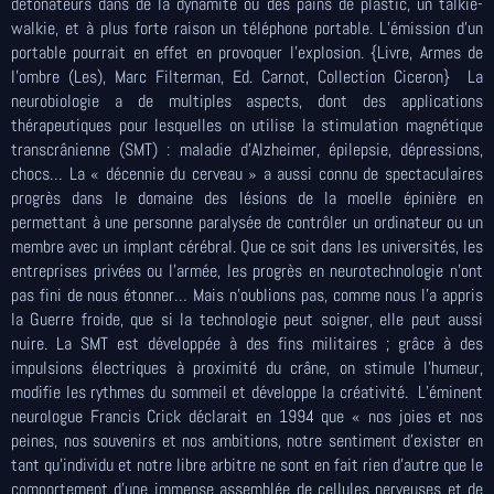
détonateurs dans de la dynamite ou des pains de plastic, un talkie-
walkie, et à plus forte raison un téléphone portable. L’émission d’un
portable pourrait en effet en provoquer l’explosion. {Livre, Armes de
l’ombre (Les), Marc Filterman, Ed. Carnot, Collection Ciceron} La
neurobiologie a de multiples aspects, dont des applications
thérapeutiques pour lesquelles on utilise la stimulation magnétique
transcrânienne (SMT) : maladie d’Alzheimer, épilepsie, dépressions,
chocs… La « décennie du cerveau » a aussi connu de spectaculaires
progrès dans le domaine des lésions de la moelle épinière en
permettant à une personne paralysée de contrôler un ordinateur ou un
membre avec un implant cérébral. Que ce soit dans les universités, les
entreprises privées ou l’armée, les progrès en neurotechnologie n’ont
pas fini de nous étonner… Mais n’oublions pas, comme nous l’a appris
la Guerre froide, que si la technologie peut soigner, elle peut aussi
nuire. La SMT est développée à des fins militaires ; grâce à des
impulsions électriques à proximité du crâne, on stimule l’humeur,
modifie les rythmes du sommeil et développe la créativité. L’éminent
neurologue Francis Crick déclarait en 1994 que « nos joies et nos
peines, nos souvenirs et nos ambitions, notre sentiment d’exister en
tant qu’individu et notre libre arbitre ne sont en fait rien d’autre que le
comportement d’une immense assemblée de cellules nerveuses et de