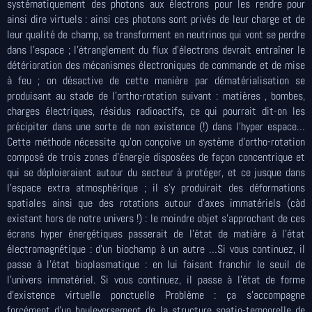
systématiquement des photons aux électrons pour les rendre pour
ainsi dire virtuels : ainsi ces photons sont privés de leur charge et de
leur qualité de champ, se transforment en neutrinos qui vont se perdre
dans l’espace ; l’étranglement du flux d’électrons devrait entraîner le
détérioration des mécanismes électroniques de commande et de mise
à feu ; on désactive de cette manière par dématérialisation se
produisant au stade de l’ortho-rotation suivant : matières , bombes,
charges électriques, résidus radioactifs, ce qui pourrait dit-on les
précipiter dans une sorte de non existence (!) dans l’hyper espace…
Cette méthode nécessite qu’on conçoive un système d’ortho-rotation
composé de trois zones d’énergie disposées de façon concentrique et
qui se déploieraient autour du secteur à protéger, et ce jusque dans
l’espace extra atmosphérique ; il s’y produirait des déformations
spatiales ainsi que des rotations autour d’axes immatériels (càd
existant hors de notre univers !) : le moindre objet s’approchant de ces
écrans hyper énergétiques passerait de l’état de matière à l’état
électromagnétique : d’un biochamp à un autre …Si vous continuez, il
passe à l’état bioplasmatique : en lui faisant franchir le seuil de
l’univers immatériel. Si vous continuez, il passe à l’état de forme
d’existence virtuelle ponctuelle Problème : ça s’accompagne
forcément d’un bouleversement de la structure spatio-temporelle de