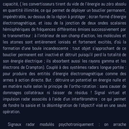
capacité, ( les convertisseurs tirent du vide de l’énergie au zéro absolu
en quantité illimitée, ce qui permet de déployer un bouclier permanent,
impénétrable, au-dessus de la région à protéger ; écran formé d’énergie
électromagnétique, et issu de la jonction de deux ondes scalaires
hémisphériques de fréquences différentes émises successivement par
le transmetteur : à l’intérieur de son champ d’action, les molécules et
les atomes sont entièrement ionisés et fortement excités, d’où la
formation d’une boule incandescente : tout objet s’approchant de ce
bouclier permanent est inactivé et détruit puisqu’il perd la totalité de
son énergie électrique ; ils absorbent aussi les rayons gamma et les
électrons de Crampton). Couplé à des systèmes radars longue portée :
pour produire des entités d’énergie électromagnétique comme des
armes à action directe. But : détruire un potentiel en énergie nulle et
en matière nulle selon le principe de l’ortho-rotation : sans causer de
dommages collatéraux ni laisser de résidus ! Signal virtuel et
impulsion radar associés à l’aide d’un interféromètre : ce qui permet
de fondre la saisie et la désintégration de l’objectif visé en une seule
opération.
Signaux radar modulés psychotroniquement : on arrache