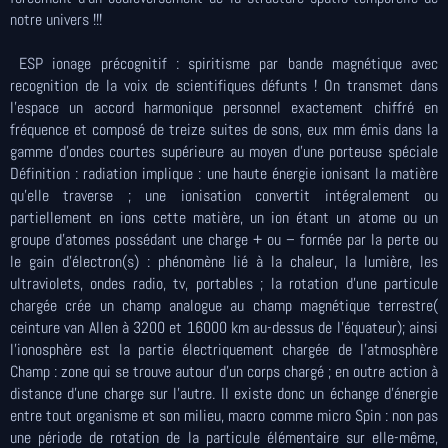
notre univers !!!
ESP ionage précognitif : spiritisme par bande magnétique avec
recognition de la voix de scientifiques défunts ! On transmet dans
l’espace un accord harmonique personnel exactement chiffré en
fréquence et composé de treize suites de sons, eux mm émis dans la
gamme d’ondes courtes supérieure au moyen d’une porteuse spéciale
Définition : radiation implique : une haute énergie ionisant la matière
qu’elle traverse ; une ionisation convertit intégralement ou
partiellement en ions cette matière, un ion étant un atome ou un
groupe d’atomes possédant une charge + ou – formée par la perte ou
le gain d’électron(s) : phénomène lié à la chaleur, la lumière, les
ultraviolets, ondes radio, tv, portables ; la rotation d’une particule
chargée crée un champ analogue au champ magnétique terrestre(
ceinture van Allen à 3200 et 16000 km au-dessus de l’équateur); ainsi
l’ionosphère est la partie électriquement chargée de l’atmosphère
Champ : zone qui se trouve autour d’un corps chargé ; en outre action à
distance d’une charge sur l’autre. Il existe donc un échange d’énergie
entre tout organisme et son milieu, macro comme micro Spin : non pas
une période de rotation de la particule élémentaire sur elle-même,