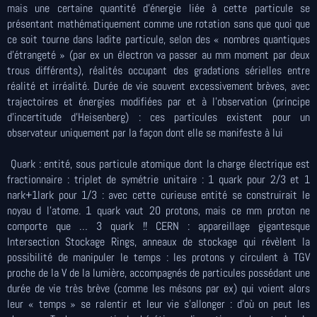
mais une certaine quantité d’énergie liée à cette particule se
présentant mathématiquement comme une rotation sans que quoi que
ce soit tourne dans ladite particule, selon des « nombres quantiques
d’étrangeté » (par ex un électron va passer au mm moment par deux
trous différents), réalités occupant des gradations sérielles entre
réalité et irréalité. Durée de vie souvent excessivement brèves, avec
trajectoires et énergies modifiées par et à l’observation (principe
d’incertitude d’Heisenberg) : ces particules existent pour un
observateur uniquement par la façon dont elle se manifeste à lui
Quark : entité, sous particule atomique dont la charge électrique est
fractionnaire : triplet de symétrie unitaire : 1 quark pour 2/3 et 1
nark+1lark pour 1/3 : avec cette curieuse entité se construirait le
noyau d l’atome. 1 quark vaut 20 protons, mais ce mm proton ne
comporte que … 3 quark !! CERN : appareillage gigantesque
Intersection Stockage Rings, anneaux de stockage qui révèlent la
possibilité de manipuler le temps : les protons y circulent à TGV
proche de la V de la lumière, accompagnés de particules possédant une
durée de vie très brève (comme les mésons par ex) qui voient alors
leur « temps » se ralentir et leur vie s’allonger : d’où on peut les