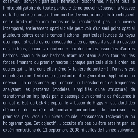
observer. Tachyon : particule hérétique, discontinue, n’ayant plus la
limite obligatoire de toute particule de ne pouvoir dépasser la Vitesse
de la Lumière en raison d’une inertie devenue infinie, ils franchissent
cette limite et en mm temps ne la franchissent pas : un univers
intemporel, entièrement spatial : elle peut voir d’un seul point spatial
plusieurs points dans le temps Hadrons : particules lourdes du noyau
atomique : structures composées dont les composants sont à nouveau
des hadrons, chacun « maintenu » par des forces associées d’autres
hadrons, chacun de ces hadrons étant maintenu à son tour par des
forces émanant du premier hadron : chaque particule aide à créer les
autres qui … la créent elle-même (« lanière de botte ») : l’univers est
un hologramme d’entités en constante inter génération. Application au
cerveau : la conscience agit comme un transducteur de fréquences
analysant les patterns (modèles simplifiés d’une structure) de
transformation impliqués par le passage d’un domaine de fréquence à
un autre. But du CERN : capter le « boson de Higgs », standard des
éléments de matière élémentaire permettant de maîtriser les
premiers pas vers un univers double, consonance tachyonique ou
hologrammique. Cet objectif … occulte n’a pas pu être atteint par les
expérimentations du 11 septembre 2008 ni celles de l’année suivante.