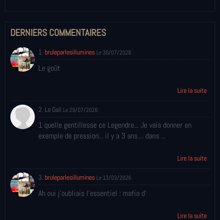
DERNIERS COMMENTAIRES
1.
bruleparlesillumines
Le 30/07/2026
Le goût
Lire la suite
2. Le Gall
Le 29/07/2026
1 quelle gentillesse ce Legendre... Je vais donner en
exemple de pression... il y a 3 ans.... dans ...
Lire la suite
3.
bruleparlesillumines
Le 13/03/2026
Ah oui j'oubliais l'essentiel : mafia d'
Lire la suite