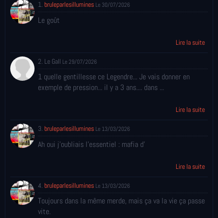
1.
bruleparlesillumines
Le 30/07/2026
Le goût
Lire la suite
2. Le Gall
Le 29/07/2026
1 quelle gentillesse ce Legendre... Je vais donner en
exemple de pression... il y a 3 ans.... dans ...
Lire la suite
3.
bruleparlesillumines
Le 13/03/2026
Ah oui j'oubliais l'essentiel : mafia d'
Lire la suite
4.
bruleparlesillumines
Le 13/03/2026
Toujours dans la même merde, mais ça va la vie ça passe
vite.