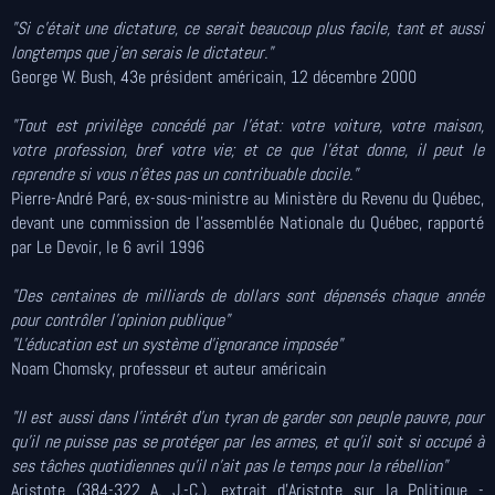
"Si c'était une dictature, ce serait beaucoup plus facile, tant et aussi
longtemps que j'en serais le dictateur."
George W. Bush, 43e président américain, 12 décembre 2000
"Tout est privilège concédé par l'état: votre voiture, votre maison,
votre profession, bref votre vie; et ce que l'état donne, il peut le
reprendre si vous n'êtes pas un contribuable docile."
Pierre-André Paré, ex-sous-ministre au Ministère du Revenu du Québec,
devant une commission de l’assemblée Nationale du Québec, rapporté
par Le Devoir, le 6 avril 1996
"Des centaines de milliards de dollars sont dépensés chaque année
pour contrôler l'opinion publique"
"L'éducation est un système d'ignorance imposée"
Noam Chomsky, professeur et auteur américain
"Il est aussi dans l'intérêt d'un tyran de garder son peuple pauvre, pour
qu'il ne puisse pas se protéger par les armes, et qu'il soit si occupé à
ses tâches quotidiennes qu'il n'ait pas le temps pour la rébellion"
Aristote (384-322 A. J.-C.), extrait d’Aristote sur la Politique -