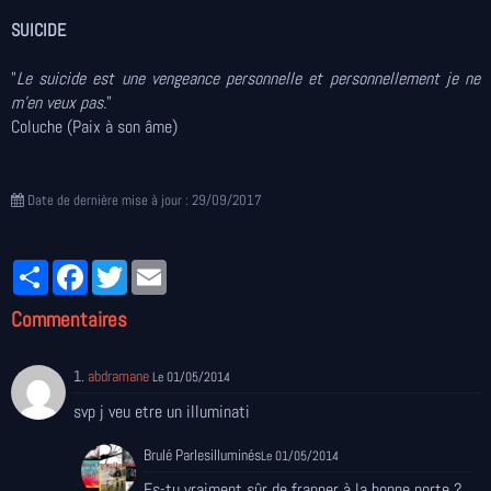
SUICIDE
"
Le suicide est une vengeance personnelle et personnellement je ne
m'en veux pas.
"
Coluche (Paix à son âme)
Date de dernière mise à jour : 29/09/2017
Partager
Facebook
Twitter
Email
Commentaires
1.
abdramane
Le 01/05/2014
svp j veu etre un illuminati
Brulé Parlesilluminés
Le 01/05/2014
Es-tu vraiment sûr de frapper à la bonne porte ?...