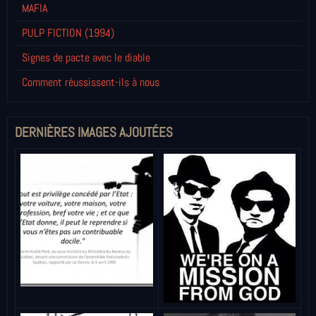
MAFIA
PULP FICTION (1994)
Signes de pacte avec le diable
Comment réussissent-ils à nous
DERNIÈRES IMAGES AJOUTÉES