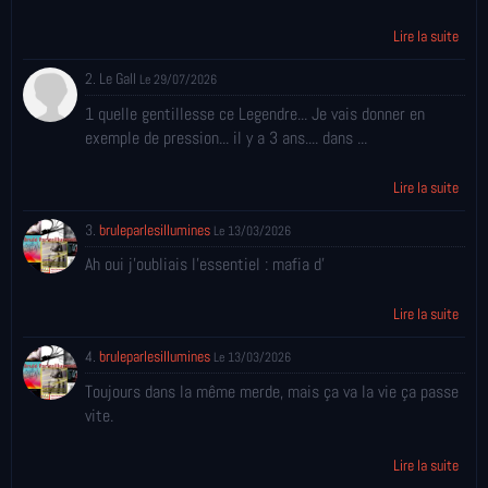
Lire la suite
2. Le Gall
Le 29/07/2026
1 quelle gentillesse ce Legendre... Je vais donner en
exemple de pression... il y a 3 ans.... dans ...
Lire la suite
3.
bruleparlesillumines
Le 13/03/2026
Ah oui j'oubliais l'essentiel : mafia d'
Lire la suite
4.
bruleparlesillumines
Le 13/03/2026
Toujours dans la même merde, mais ça va la vie ça passe
vite.
Lire la suite