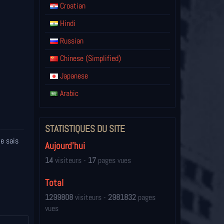
Croatian
Hindi
Russian
Chinese (Simplified)
Japanese
Arabic
STATISTIQUES DU SITE
je sais
Aujourd'hui
14
visiteurs -
17
pages vues
Total
1299808
visiteurs -
2981832
pages
vues