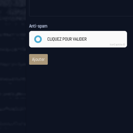
Anti-spam
CLIQUEZ POUR VALIDER
IconCaptcha ©
Ajouter