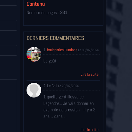
Contenu
Nombre de pages :
331
DERNIERS COMMENTAIRES
1.
bruleparlesillumines
Le 30/07/2026
Le goût
Lire la suite
2. Le Gall
Le 29/07/2026
1 quelle gentillesse ce
Legendre... Je vais donner en
exemple de pression... il y a 3
ans.... dans ...
Lire la suite