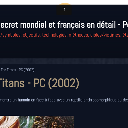
ecret mondial et français en détail - P
/symboles, objectifs, technologies, méthodes, cibles/victimes, éta
 The Titans - PC (2002)
Titans - PC (2002)
) montre un
humain
en face à face avec un
reptile
anthropomorphique au-des