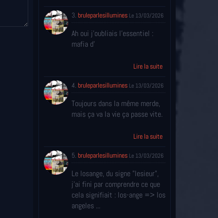
3.
bruleparlesillumines
Le 13/03/2026
Ah oui j'oubliais l'essentiel :
mafia d'
Lire la suite
4.
bruleparlesillumines
Le 13/03/2026
Toujours dans la même merde,
mais ça va la vie ça passe vite.
Lire la suite
5.
bruleparlesillumines
Le 13/03/2026
Le losange, du signe "lesieur",
j'ai fini par comprendre ce que
cela signifiait : los-ange => los
angeles ...